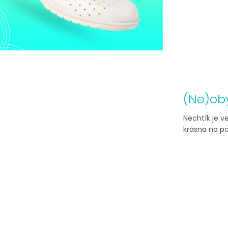
(Ne)ob
Nechtík je v
krásna na poh