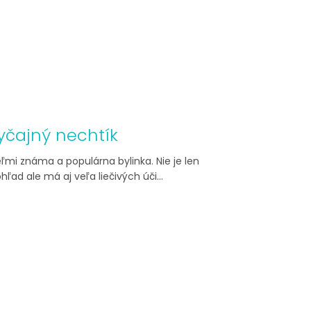
yčajný nechtík
eľmi známa a populárna bylinka. Nie je len
ľad ale má aj veľa liečivých úči...