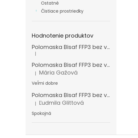
Ostatné
Čistiace prostriedky
Hodnotenie produktov
Polomaska Bisaf FFP3 bez ventilčeka , balenie 15 ks
|
Hodnotenie produktu je 5 z 5 hviezdičiek.
Polomaska Bisaf FFP3 bez ventilčeka 99 % , balenie 1 ks
Mária Gažová
|
Hodnotenie produktu je 5 z 5 hviezdičiek.
Veĺmi dobre
Polomaska Bisaf FFP3 bez ventilčeka , balenie 15 ks
Ľudmila Glittová
|
Hodnotenie produktu je 5 z 5 hviezdičiek.
Spokojná
Z