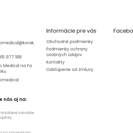
Informácie pre vás
Facebo
Obchodné podmienky
omedical
@
korak
Podmienky ochrany
osobných údajov
915 977 188
Kontakty
o Medical na Fa
Odstúpenie od zmluvy
oku
omedical
e nás aj na:
né kožené sandále,
doplnky
a na slovenskom