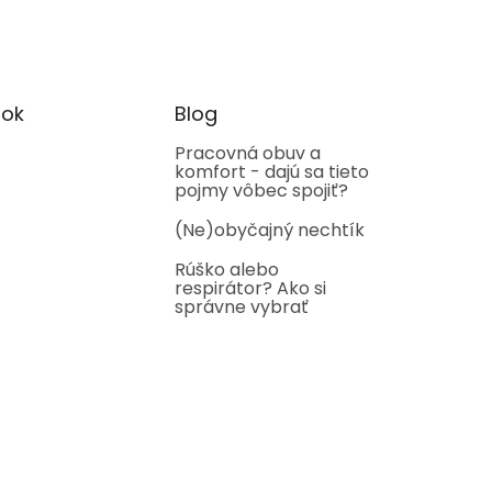
ok
Blog
Pracovná obuv a
komfort - dajú sa tieto
pojmy vôbec spojiť?
(Ne)obyčajný nechtík
Rúško alebo
respirátor? Ako si
správne vybrať