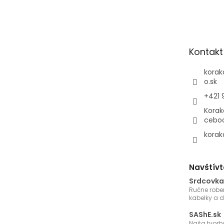
á
p
ä
t
Kontakt
i
e
korak
o.sk
+421 
Korak
cebo
korak
Navštívt
Srdcovka
Ručne robe
kabelky a 
SAShE.sk
Naša tvorb