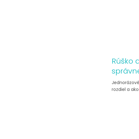
Rúško a
správn
Jednorázové 
rozdiel a ak