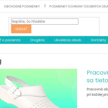
OBCHODNÉ PODMIENKY
PODMIENKY OCHRANY OSOBNÝCH ÚD
HĽADAŤ
ť o pacienta
Drogéria
Likvidácia zásob
Kontakty
g
Pracov
sa tiet
Pracovná ob
pri každej pr