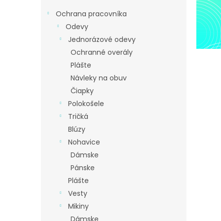
á
n
Ochrana pracovníka
k
Odevy
o
Jednorázové odevy
v
Ochranné overály
Plášte
Návleky na obuv
Čiapky
Polokošele
Tričká
Blúzy
Nohavice
Dámske
Pánske
Plášte
Vesty
Mikiny
Dámske