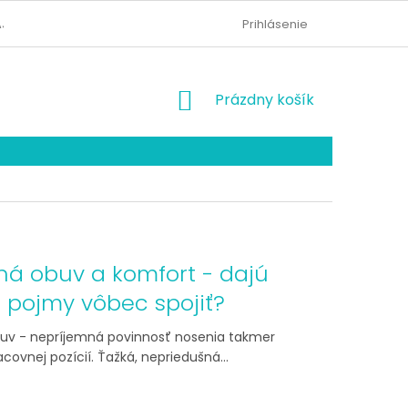
AJOV
KONTAKTY
ODSTÚPENIE OD ZMLUVY
Prihlásenie
NÁKUPNÝ
Prázdny košík
KOŠÍK
ná obuv a komfort - dajú
o pojmy vôbec spojiť?
uv - nepríjemná povinnosť nosenia takmer
acovnej pozícií. Ťažká, nepriedušná...