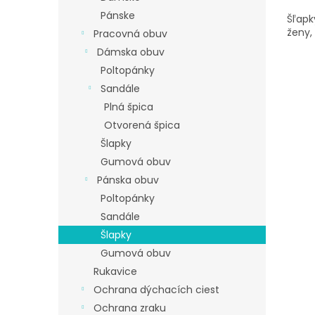
Pánske
Šľapk
ženy,
Pracovná obuv
Dámska obuv
Poltopánky
Sandále
Plná špica
Otvorená špica
Šlapky
Gumová obuv
Pánska obuv
Poltopánky
Sandále
Šlapky
Gumová obuv
Rukavice
Ochrana dýchacích ciest
Ochrana zraku