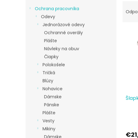
R
Ochrana pracovníka
a
Odpo
Odevy
d
e
Jednorázové odevy
V
n
Ochranné overály
ý
i
Plášte
p
e
Návleky na obuv
i
p
Čiapky
s
r
p
o
Polokošele
r
d
Tričká
o
u
Blúzy
d
k
Nohavice
u
t
Dámske
Šlapk
k
o
t
Pánske
v
o
Plášte
v
Vesty
Mikiny
€21
Dámske