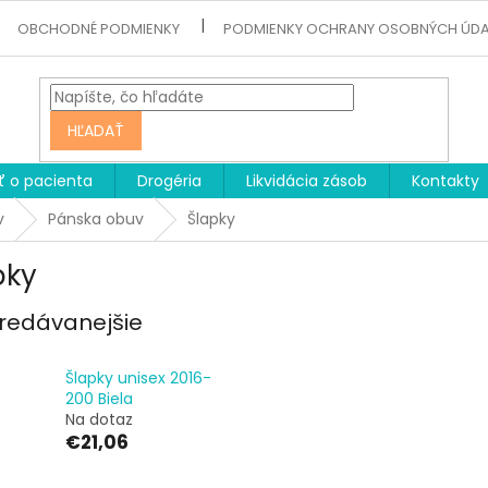
OBCHODNÉ PODMIENKY
PODMIENKY OCHRANY OSOBNÝCH ÚD
HĽADAŤ
ť o pacienta
Drogéria
Likvidácia zásob
Kontakty
v
Pánska obuv
Šlapky
pky
redávanejšie
Šlapky unisex 2016-
200 Biela
Na dotaz
€21,06