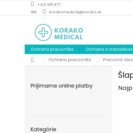
Prejsť
+421 915 977
na
188
korakomedical@korako.sk
obsah
Ochrana pracovníka
Ochrana a starostlivos
Domov
Ochrana pracovníka
Pracovná obu
B
Šla
o
č
Prijímame online platby
Najp
n
ý
p
a
n
e
Preskočiť
l
Kategórie
kategórie