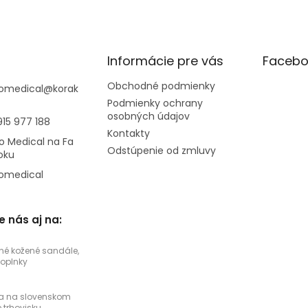
Informácie pre vás
Facebo
Obchodné podmienky
omedical
@
korak
Podmienky ochrany
osobných údajov
915 977 188
Kontakty
o Medical na Fa
Odstúpenie od zmluvy
oku
omedical
e nás aj na:
né kožené sandále,
doplnky
a na slovenskom
trhovisku