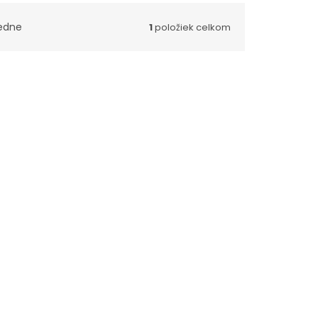
edne
1
položiek celkom