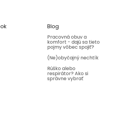
ok
Blog
Pracovná obuv a
komfort - dajú sa tieto
pojmy vôbec spojiť?
(Ne)obyčajný nechtík
Rúško alebo
respirátor? Ako si
správne vybrať