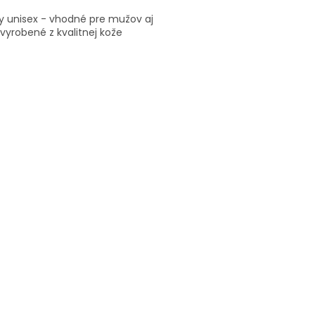
y unisex - vhodné pre mužov aj
 vyrobené z kvalitnej kože
O
v
l
á
d
a
c
i
e
p
r
v
k
y
v
ý
p
i
s