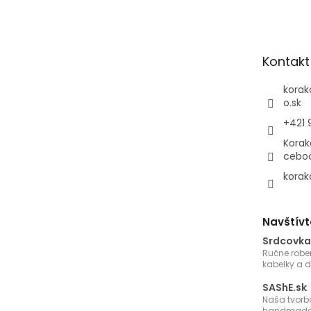
á
p
ä
t
Kontakt
i
e
korak
o.sk
+421 
Korak
cebo
korak
Navštívt
Srdcovka
Ručne robe
kabelky a 
SAShE.sk
Naša tvorb
handmade 