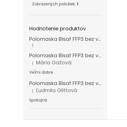
Zobrazených položiek:
1
Hodnotenie produktov
Polomaska Bisaf FFP3 bez ventilčeka , balenie 15 ks
|
Hodnotenie produktu je 5 z 5 hviezdičiek.
Polomaska Bisaf FFP3 bez ventilčeka 99 % , balenie 1 ks
Mária Gažová
|
Hodnotenie produktu je 5 z 5 hviezdičiek.
Veĺmi dobre
Polomaska Bisaf FFP3 bez ventilčeka , balenie 15 ks
Ľudmila Glittová
|
Hodnotenie produktu je 5 z 5 hviezdičiek.
Spokojná
Z