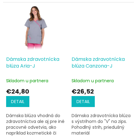
Dámska zdravotnícka
Dámska zdravotnícka
blúza Aria-J
blúza Canzona-J
Skladom u partnera
Skladom u partnera
€24,80
€26,52
DETAIL
DETAIL
Dámska blúza vhodná do
Dámska zdravotnícka blúza
zdravotníctva ale aj pre iné
s výstrihom do "V" na zips.
pracovné odvetvia, ako
Pohodlný strih, priedušný
napríklad kozmetické či
materiál