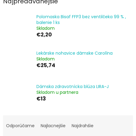
Najpredávanejšie
Polomaska Bisaf FFP3 bez ventilčeka 99 % ,
balenie 1 ks
Skladom
€2,20
Lekárske nohavice dámske Carolína
Skladom
€25,74
Dámska zdravotnícka blúza LIRA-J
Skladom u partnera
€13
R
a
Odporúčame
Najlacnejšie
Najdrahšie
d