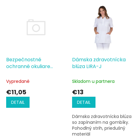
V
ý
p
i
s
p
r
o
d
Bezpečnostné
Dámska zdravotnícka
u
ochranné okuliare
blúza LIRA-J
k
GOG-VOYAGE
t
Vypredané
Skladom u partnera
o
€11,05
€13
v
DETAIL
DETAIL
Dámska zdravotnícka blúza
so zapínaním na gombíky.
Pohodlný strih, priedušný
materiál