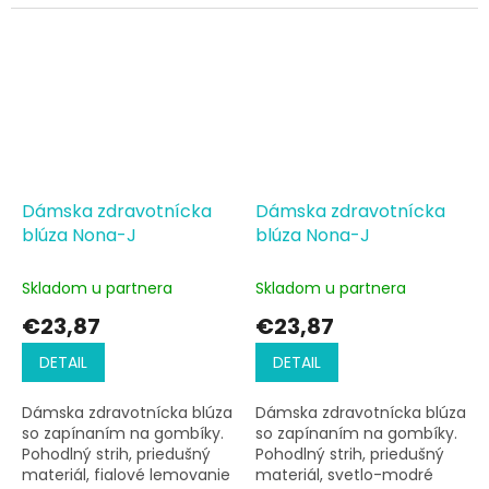
estetické salóny alebo
laboratória.
Dámska zdravotnícka
Dámska zdravotnícka
blúza Nona-J
blúza Nona-J
Skladom u partnera
Skladom u partnera
€23,87
€23,87
DETAIL
DETAIL
Dámska zdravotnícka blúza
Dámska zdravotnícka blúza
so zapínaním na gombíky.
so zapínaním na gombíky.
Pohodlný strih, priedušný
Pohodlný strih, priedušný
materiál, fialové lemovanie
materiál, svetlo-modré