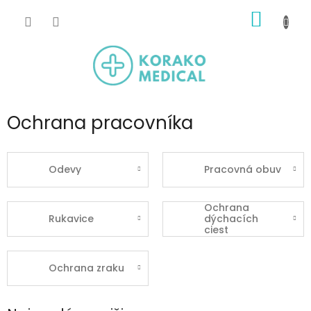
Prejsť
NÁKU
na
obsah
KOŠÍK
Ochrana pracovníka
Odevy
Pracovná obuv
Ochrana
Rukavice
dýchacích
ciest
Ochrana zraku