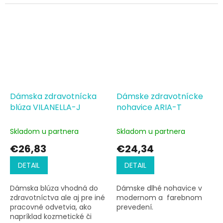
lemovanie
Dámska zdravotnícka
Dámske zdravotnícke
blúza VILANELLA-J
nohavice ARIA-T
Skladom u partnera
Skladom u partnera
€26,83
€24,34
DETAIL
DETAIL
Dámska blúza vhodná do
Dámske dlhé nohavice v
zdravotníctva ale aj pre iné
modernom a farebnom
pracovné odvetvia, ako
prevedení.
napríklad kozmetické či