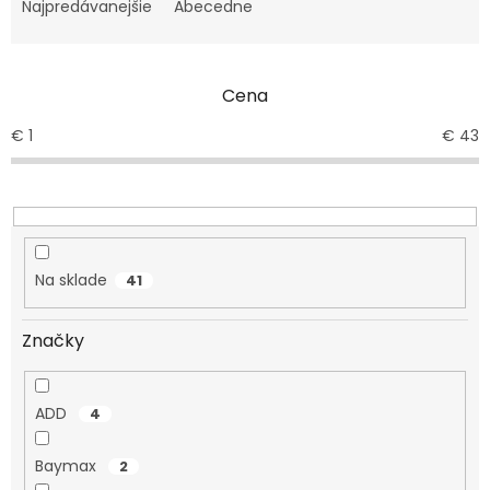
e
Najpredávanejšie
Abecedne
n
i
e
Cena
p
r
€
1
€
43
o
d
u
k
t
o
Na sklade
41
v
Značky
ADD
4
Baymax
2