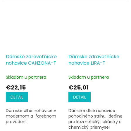
estetické salóny alebo
laboratória
Dámske zdravotnícke
Dámske zdravotnícke
nohavice CANZONA-T
nohavice LIRA-T
Skladom u partnera
Skladom u partnera
€22,15
€25,01
DETAIL
DETAIL
Dámske dlhé nohavice v
Dámske dlhé nohavice
modernom a farebnom
pohodlného strihu, ideálne
prevedení.
pre kozmetický, lekársky a
chemický priemysel