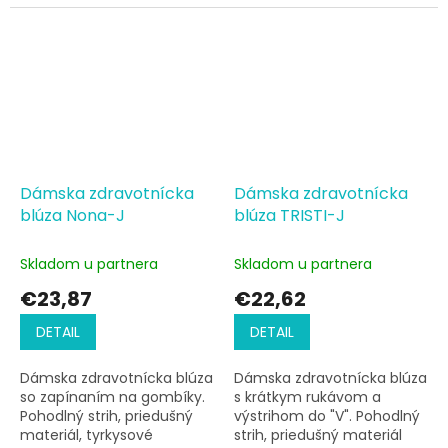
lemovanie
Dámska zdravotnícka
Dámska zdravotnícka
blúza Nona-J
blúza TRISTI-J
Skladom u partnera
Skladom u partnera
€23,87
€22,62
DETAIL
DETAIL
Dámska zdravotnícka blúza
Dámska zdravotnícka blúza
so zapínaním na gombíky.
s krátkym rukávom a
Pohodlný strih, priedušný
výstrihom do "V". Pohodlný
materiál, tyrkysové
strih, priedušný materiál