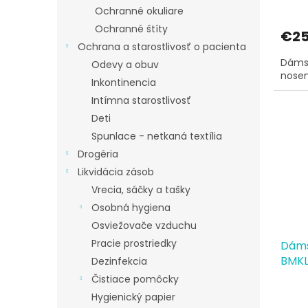
Ochranné okuliare
Ochranné štíty
€25
Ochrana a starostlivosť o pacienta
Dáms
Odevy a obuv
nosen
Inkontinencia
Intímna starostlivosť
Deti
Spunlace - netkaná textília
Drogéria
Likvidácia zásob
Vrecia, sáčky a tašky
Osobná hygiena
Osviežovače vzduchu
Pracie prostriedky
Dáms
BMK
Dezinfekcia
Čistiace pomôcky
Hygienický papier