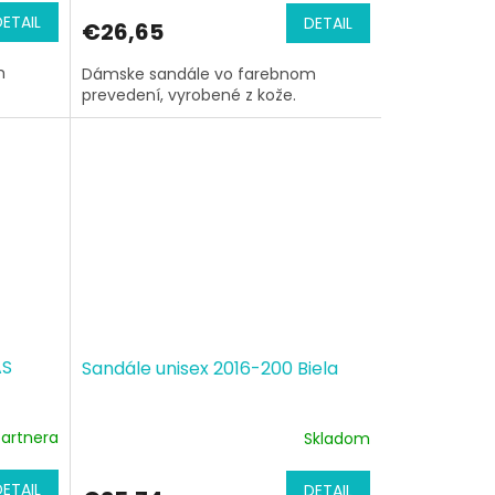
DETAIL
DETAIL
€26,65
m
Dámske sandále vo farebnom
prevedení, vyrobené z kože.
AS
Sandále unisex 2016-200 Biela
artnera
Skladom
DETAIL
DETAIL