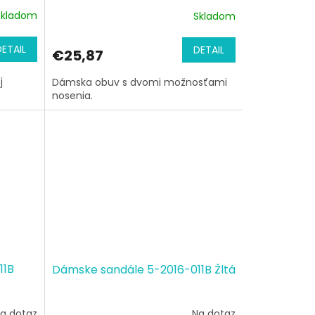
Skladom
Skladom
DETAIL
DETAIL
€25,87
j
Dámska obuv s dvomi možnosťami
nosenia.
11B
Dámske sandále 5-2016-011B Žltá
a dotaz
Na dotaz