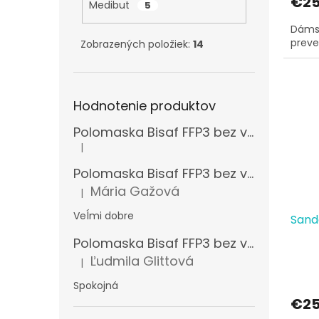
€25
Medibut
5
Dáms
preve
Zobrazených položiek:
14
Hodnotenie produktov
Polomaska Bisaf FFP3 bez ventilčeka , balenie 15 ks
|
Hodnotenie produktu je 5 z 5 hviezdičiek.
Polomaska Bisaf FFP3 bez ventilčeka 99 % , balenie 1 ks
Mária Gažová
|
Hodnotenie produktu je 5 z 5 hviezdičiek.
Veĺmi dobre
Sandá
Polomaska Bisaf FFP3 bez ventilčeka , balenie 15 ks
Ľudmila Glittová
|
Hodnotenie produktu je 5 z 5 hviezdičiek.
Spokojná
€25