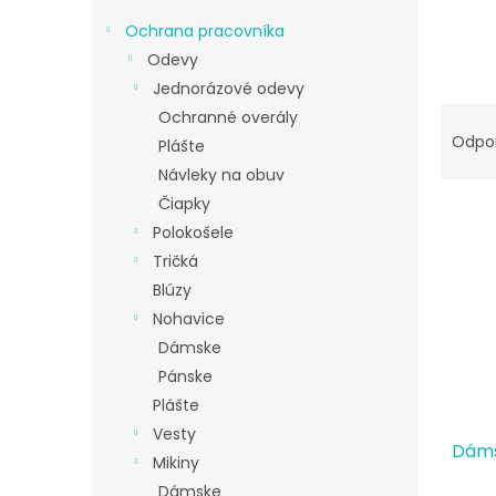
Ochrana pracovníka
Odevy
Jednorázové odevy
R
Ochranné overály
a
Odpo
Plášte
d
Návleky na obuv
e
Čiapky
V
n
ý
Polokošele
i
p
e
Tričká
i
p
Blúzy
s
r
Nohavice
p
o
Dámske
r
d
Pánske
o
u
d
k
Plášte
u
t
Vesty
Dáms
k
o
Mikiny
t
v
Dámske