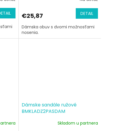
DETAIL
DETAIL
€25,87
osťami
Dámska obuv s dvomi možnosťami
nosenia.
Dámske sandále ružové
BMKLADZ2PASDAM
artnera
Skladom u partnera