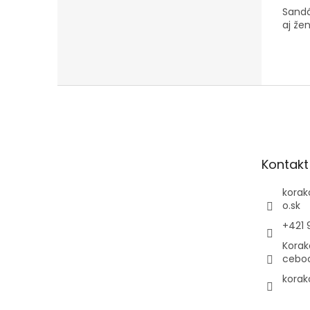
Sandá
aj že
Z
á
p
ä
t
Kontakt
i
e
korak
o.sk
+421 
Korak
cebo
korak