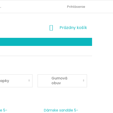
AJOV
KONTAKTY
ODSTÚPENIE OD ZMLUVY
Prihlásenie
NÁKUPNÝ
Prázdny košík
KOŠÍK
Gumová
lapky
obuv
e 5-
Dámske sandále 5-