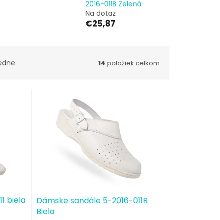
2016-011B Zelená
Na dotaz
€25,87
edne
14
položiek celkom
1 biela
Dámske sandále 5-2016-011B
Biela