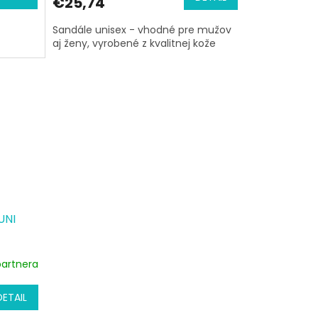
€25,74
Sandále unisex - vhodné pre mužov
aj ženy, vyrobené z kvalitnej kože
UNI
partnera
DETAIL