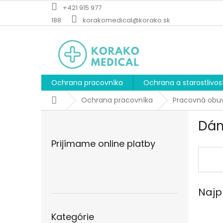
Prejsť
+421 915 977
na
188
korakomedical@korako.sk
obsah
Ochrana pracovníka
Ochrana a starostlivos
Domov
Ochrana pracovníka
Pracovná obu
B
Dám
o
č
Prijímame online platby
n
ý
p
a
Najp
n
e
Preskočiť
l
Kategórie
kategórie