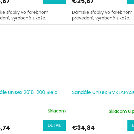
,87
€25,87
ke šľapky vo farebnom
Dámske šľapky vo farebnom
dení, vyrobené z kože.
prevedení, vyrobené z kože.
le unisex 2018-200 Biela
Sandále Unisex BMKLAPAS
Skladom
Skladom u 
DETAIL
,74
€34,84