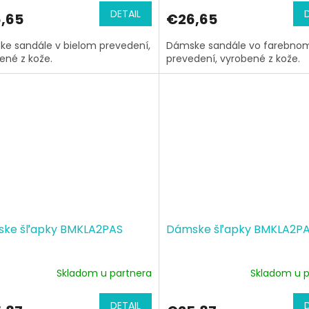
DETAIL
,65
€26,65
e sandále v bielom prevedení,
Dámske sandále vo farebno
ené z kože.
prevedení, vyrobené z kože.
ke šľapky BMKLA2PAS
Dámske šľapky BMKLA2P
Skladom u partnera
Skladom u p
DETAIL