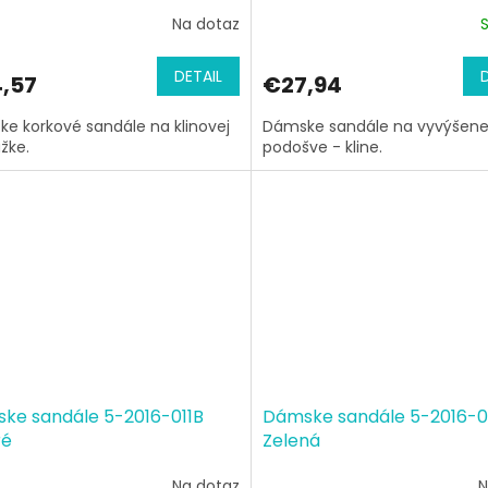
Na dotaz
DETAIL
,57
€27,94
e korkové sandále na klinovej
Dámske sandále na vyvýšene
žke.
podošve - kline.
ke sandále 5-2016-011B
Dámske sandále 5-2016-0
ré
Zelená
Na dotaz
N