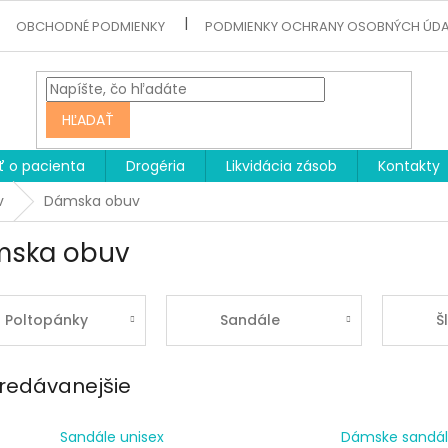
OBCHODNÉ PODMIENKY
PODMIENKY OCHRANY OSOBNÝCH ÚD
HĽADAŤ
ť o pacienta
Drogéria
Likvidácia zásob
Kontakty
v
Dámska obuv
ska obuv
Poltopánky
Sandále
Š
redávanejšie
Sandále unisex
Dámske sandál