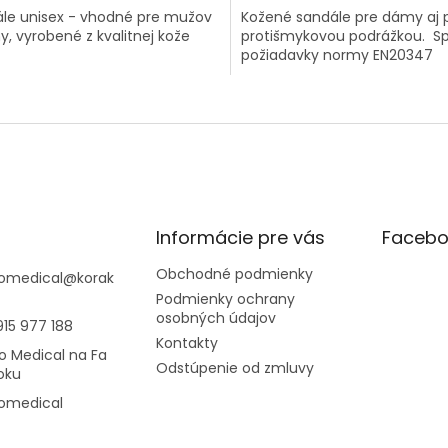
le unisex - vhodné pre mužov
Kožené sandále pre dámy aj 
ny, vyrobené z kvalitnej kože
protišmykovou podrážkou. Sp
požiadavky normy EN20347
O
v
l
á
d
a
c
i
Informácie pre vás
Facebo
e
p
Obchodné podmienky
omedical
@
korak
r
Podmienky ochrany
v
osobných údajov
915 977 188
k
Kontakty
y
o Medical na Fa
v
Odstúpenie od zmluvy
oku
ý
omedical
p
i
s