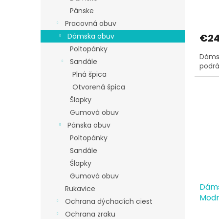
o
Pánske
v
Pracovná obuv
€24
Dámska obuv
Poltopánky
Dámsk
Sandále
podrá
Plná špica
Otvorená špica
Šlapky
Gumová obuv
Pánska obuv
Poltopánky
Sandále
Šlapky
Gumová obuv
Dáms
Rukavice
Mod
Ochrana dýchacích ciest
Ochrana zraku