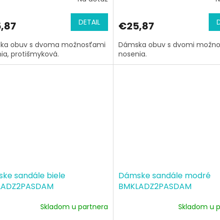
DETAIL
,87
€25,87
ka obuv s dvoma možnosťami
Dámska obuv s dvomi možn
ia, protišmyková.
nosenia.
ke sandále biele
Dámske sandále modré
LADZ2PASDAM
BMKLADZ2PASDAM
Skladom u partnera
Skladom u p