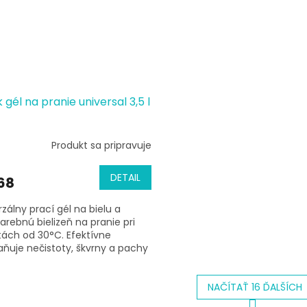
 gél na pranie universal 3,5 l
Produkt sa pripravuje
DETAIL
68
rzálny prací gél na bielu a
farebnú bielizeň na pranie pri
tách od 30°C. Efektívne
aňuje nečistoty, škvrny a pachy
čenia,...
NAČÍTAŤ 16 ĎALŠÍCH
S