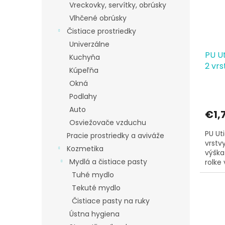
Vreckovky, servítky, obrúsky
Vlhčené obrúsky
Čistiace prostriedky
Univerzálne
PU Ut
Kuchyňa
2 vrs
Kúpeľňa
výška
Okná
Podlahy
Auto
€1,
Osviežovače vzduchu
PU Uti
Pracie prostriedky a aviváže
vrstv
Kozmetika
výška 
Mydlá a čistiace pasty
rolke 
Tuhé mydlo
Tekuté mydlo
Čistiace pasty na ruky
Ústna hygiena