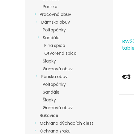
s
r
Pánske
p
o
Pracovná obuv
r
d
o
Dámska obuv
u
d
k
Poltopánky
u
t
Sandále
BW20
k
o
Plná špica
tabl
t
v
Otvorená špica
o
Šlapky
v
Gumová obuv
€3
Pánska obuv
Poltopánky
Sandále
Šlapky
Gumová obuv
Rukavice
Ochrana dýchacích ciest
Ochrana zraku