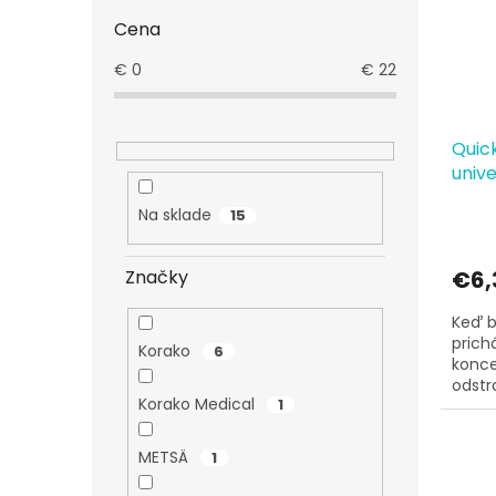
Cena
€
0
€
22
Quick
unive
Na sklade
15
Značky
€6,
Keď b
prichá
Korako
6
konce
odstr
Korako Medical
1
a zac
METSÄ
1