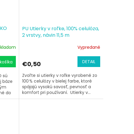
EKO
PU Utierky v roľke, 100% celulóza,
2 vrstvy, návin 11,5 m
Skladom
Vypredané
DETAIL
košíka
€0,50
Zvoľte si utierky v roľke vyrobené zo
O sú
100 % celulózy v bielej farbe, ktoré
j báze
spájajú vysokú savosť, pevnosť a
 tým
komfort pri používaní. Utierky v...
dné do