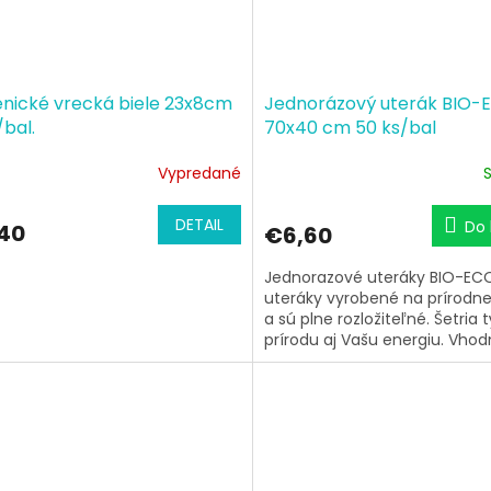
enické vrecká biele 23x8cm
Jednorázový uterák BIO-
bal.
70x40 cm 50 ks/bal
Vypredané
DETAIL
Do 
40
€6,60
Jednorazové uteráky BIO-EC
uteráky vyrobené na prírodne
a sú plne rozložiteľné. Šetria
prírodu aj Vašu energiu. Vho
nemocníc,...