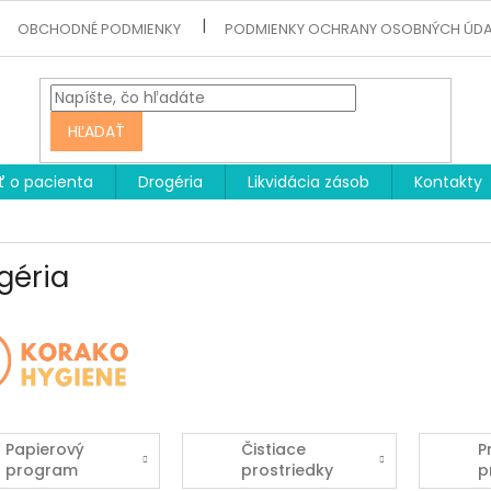
OBCHODNÉ PODMIENKY
PODMIENKY OCHRANY OSOBNÝCH ÚD
HĽADAŤ
ť o pacienta
Drogéria
Likvidácia zásob
Kontakty
géria
Papierový
Čistiace
P
program
prostriedky
p