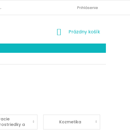
AJOV
KONTAKTY
ODSTÚPENIE OD ZMLUVY
Prihlásenie
NÁKUPNÝ
Prázdny košík
KOŠÍK
racie
Kozmetika
rostriedky a