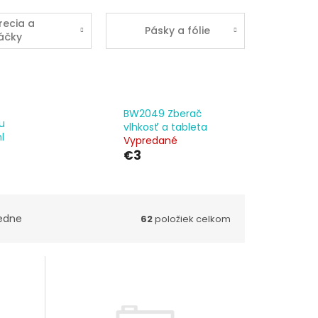
viváže
recia a
Pásky a fólie
áčky
BW2049 Zberač
u
vlhkosť a tableta
l
Vypredané
€3
edne
62
položiek celkom