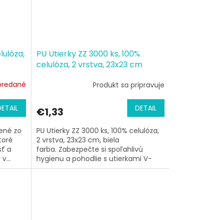
lulóza,
PU Utierky ZZ 3000 ks, 100%
celulóza, 2 vrstva, 23x23 cm
predané
Produkt sa pripravuje
DETAIL
DETAIL
€1,33
bené zo
PU Utierky ZZ 3000 ks, 100% celulóza,
ktoré
2 vrstva, 23x23 cm, biela
sť a
farba. Zabezpečte si spoľahlivú
v...
hygienu a pohodlie s utierkami V-
Fold (ZZ)...