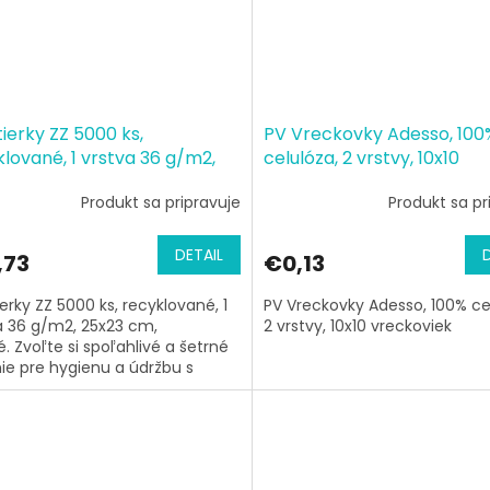
ierky ZZ 5000 ks,
PV Vreckovky Adesso, 100
lované, 1 vrstva 36 g/m2,
celulóza, 2 vrstvy, 10x10
3 cm, zelené
vreckoviek
Produkt sa pripravuje
Produkt sa pr
DETAIL
,73
€0,13
ierky ZZ 5000 ks, recyklované, 1
PV Vreckovky Adesso, 100% ce
a 36 g/m2, 25x23 cm,
2 vrstvy, 10x10 vreckoviek
é. Zvoľte si spoľahlivé a šetrné
nie pre hygienu a údržbu s
ami...