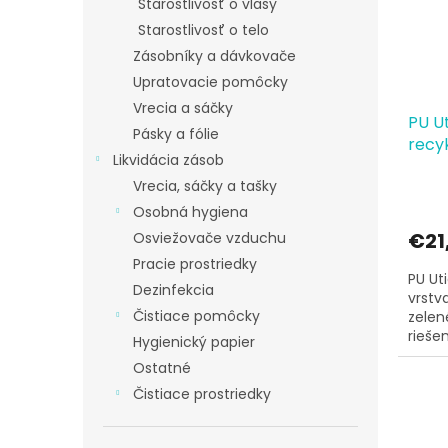
Starostlivosť o vlasy
Starostlivosť o telo
Zásobníky a dávkovače
Upratovacie pomôcky
Vrecia a sáčky
PU Ut
Pásky a fólie
recyk
Likvidácia zásob
25x2
Vrecia, sáčky a tašky
Osobná hygiena
€21
Osviežovače vzduchu
Pracie prostriedky
PU Ut
Dezinfekcia
vrstv
Čistiace pomôcky
zelen
rieše
Hygienický papier
utierk
Ostatné
Čistiace prostriedky