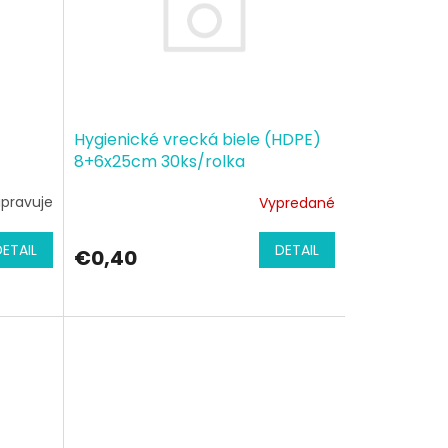
Hygienické vrecká biele (HDPE)
8+6x25cm 30ks/rolka
ipravuje
Vypredané
DETAIL
DETAIL
€0,40