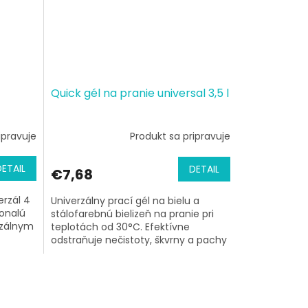
Quick gél na pranie universal 3,5 l
ipravuje
Produkt sa pripravuje
DETAIL
DETAIL
€7,68
erzál 4
Univerzálny prací gél na bielu a
konalú
stálofarebnú bielizeň na pranie pri
rzálnym
teplotách od 30°C. Efektívne
odstraňuje nečistoty, škvrny a pachy
z oblečenia,...