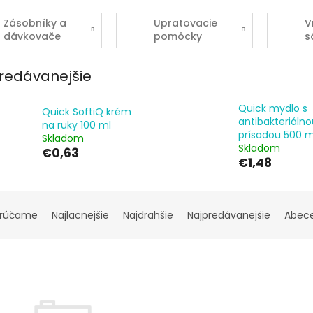
a
Zásobníky a
Upratovacie
V
dávkovače
pomôcky
s
redávanejšie
Quick mydlo s
Quick SoftiQ krém
antibakteriálno
na ruky 100 ml
prísadou 500 m
Skladom
Skladom
€0,63
€1,48
rúčame
Najlacnejšie
Najdrahšie
Najpredávanejšie
Abec