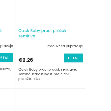
%
Quick Baby prací prášok
sensitive
ipravuje
Produkt sa pripravuje
DETAIL
DETAIL
€2,26
lulóza,
Quick Baby prací prášok sensitive.
Jemná starostlivosť pre citlivú
pokožku 👶🧺