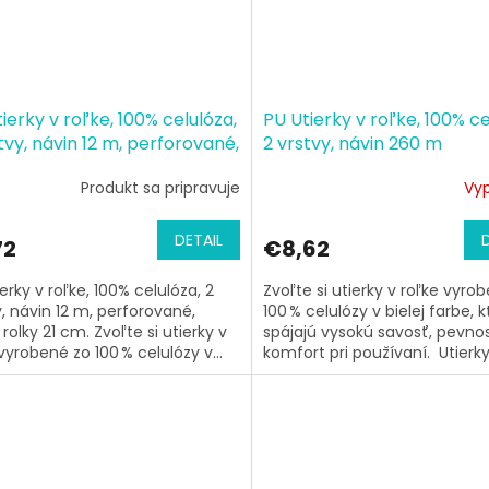
ierky v roľke, 100% celulóza,
PU Utierky v roľke, 100% ce
tvy, návin 12 m, perforované,
2 vrstvy, návin 260 m
 rolky 21 cm
Produkt sa pripravuje
Vy
DETAIL
72
€8,62
erky v roľke, 100% celulóza, 2
Zvoľte si utierky v roľke vyro
y, návin 12 m, perforované,
100 % celulózy v bielej farbe, 
rolky 21 cm. Zvoľte si utierky v
spájajú vysokú savosť, pevno
vyrobené zo 100 % celulózy v...
komfort pri používaní. Utierky 