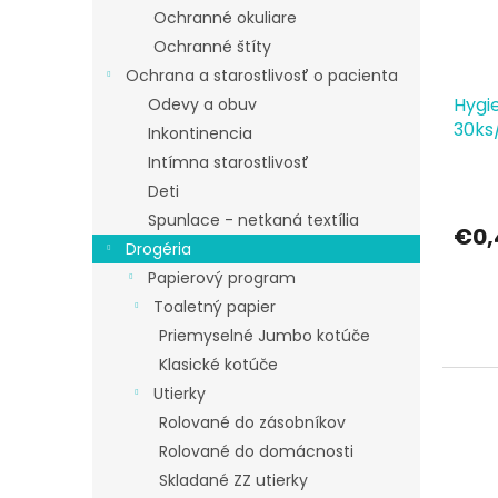
Ochranné okuliare
Ochranné štíty
Ochrana a starostlivosť o pacienta
Hygi
Odevy a obuv
30ks/
Inkontinencia
Intímna starostlivosť
Deti
Spunlace - netkaná textília
€0,
Drogéria
Papierový program
Toaletný papier
Priemyselné Jumbo kotúče
Klasické kotúče
Utierky
Rolované do zásobníkov
Rolované do domácnosti
Skladané ZZ utierky