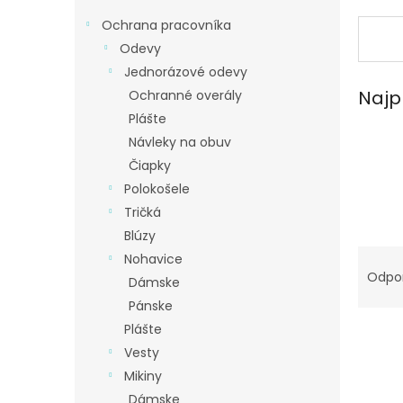
Ochrana pracovníka
Odevy
Jednorázové odevy
Najp
Ochranné overály
Plášte
Návleky na obuv
Čiapky
Polokošele
Tričká
Blúzy
R
Nohavice
a
Odpo
Dámske
d
Pánske
e
Plášte
V
n
ý
i
Vesty
p
e
Mikiny
i
p
Dámske