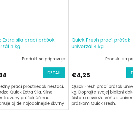
 Extra sila prací prášok
Quick Fresh prací prášok
rzál 4 kg
univerzál 4 kg
Produkt sa pripravuje
Produkt sa pr
DETAIL
34
€4,25
ežný prací prostriedok nestačí,
Quick Fresh prací prášok univ
dza Quick Extra Sila. Silne
kg. Doprajte svojej bielizni do
ntrovaný prášok účinne
čistotu a sviežu vôňu s unive
aňuje aj tie najodolnejšie škvrny
práškom Quick Fresh.
hováva...