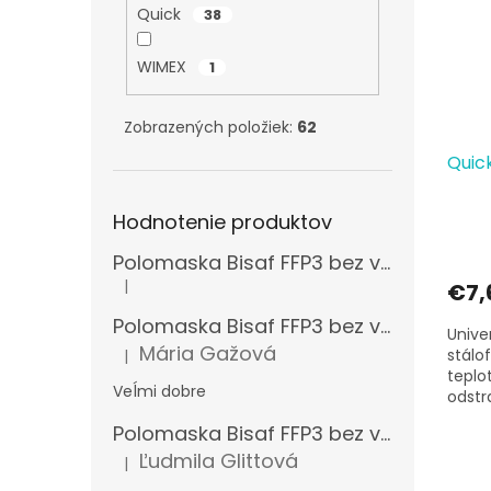
Quick
38
WIMEX
1
Zobrazených položiek:
62
Quick
Hodnotenie produktov
Polomaska Bisaf FFP3 bez ventilčeka , balenie 15 ks
|
€7,
Hodnotenie produktu je 5 z 5 hviezdičiek.
Polomaska Bisaf FFP3 bez ventilčeka 99 % , balenie 1 ks
Unive
Mária Gažová
stálo
|
Hodnotenie produktu je 5 z 5 hviezdičiek.
teplo
Veĺmi dobre
odstr
z oble
Polomaska Bisaf FFP3 bez ventilčeka , balenie 15 ks
Ľudmila Glittová
|
Hodnotenie produktu je 5 z 5 hviezdičiek.