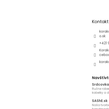
á
p
ä
t
Kontakt
i
e
korak
o.sk
+421 
Korak
cebo
korak
Navštívt
Srdcovka
Ručne robe
kabelky a 
SAShE.sk
Naša tvorb
handmade 