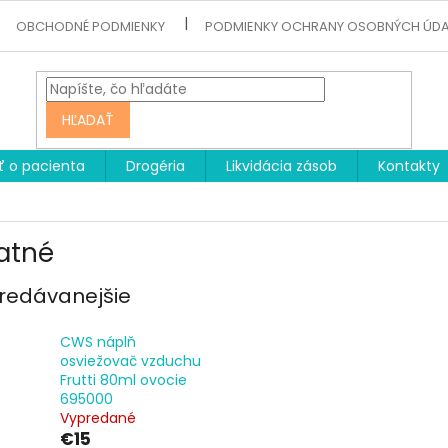
OBCHODNÉ PODMIENKY
PODMIENKY OCHRANY OSOBNÝCH ÚD
HĽADAŤ
ť o pacienta
Drogéria
Likvidácia zásob
Kontakty
atné
redávanejšie
CWS náplň
osviežovač vzduchu
Frutti 80ml ovocie
695000
Vypredané
€15