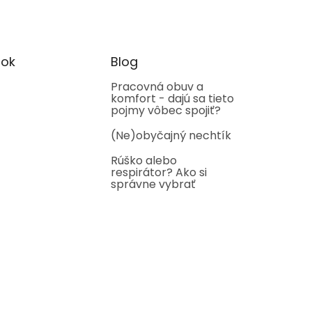
ok
Blog
Pracovná obuv a
komfort - dajú sa tieto
pojmy vôbec spojiť?
(Ne)obyčajný nechtík
Rúško alebo
respirátor? Ako si
správne vybrať