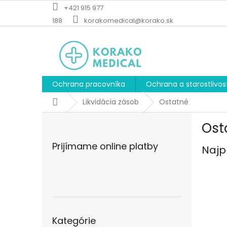
Prejsť
+421 915 977
na
188
korakomedical@korako.sk
obsah
Ochrana pracovníka
Ochrana a starostlivos
Domov
Likvidácia zásob
Ostatné
B
Ost
o
č
Prijímame online platby
Najp
n
ý
p
a
n
e
Preskočiť
l
Kategórie
kategórie