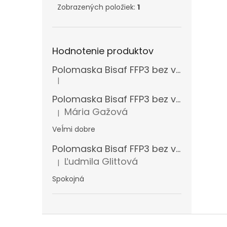
Zobrazených položiek:
1
Hodnotenie produktov
Polomaska Bisaf FFP3 bez ventilčeka , balenie 15 ks
|
Hodnotenie produktu je 5 z 5 hviezdičiek.
Polomaska Bisaf FFP3 bez ventilčeka 99 % , balenie 1 ks
Mária Gažová
|
Hodnotenie produktu je 5 z 5 hviezdičiek.
Veĺmi dobre
Polomaska Bisaf FFP3 bez ventilčeka , balenie 15 ks
Ľudmila Glittová
|
Hodnotenie produktu je 5 z 5 hviezdičiek.
Spokojná
Z