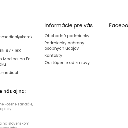
Informácie pre vás
Facebo
Obchodné podmienky
omedical
@
korak
Podmienky ochrany
osobných údajov
915 977 188
Kontakty
o Medical na Fa
Odstúpenie od zmluvy
oku
omedical
e nás aj na:
né kožené sandále,
doplnky
a na slovenskom
trhovisku