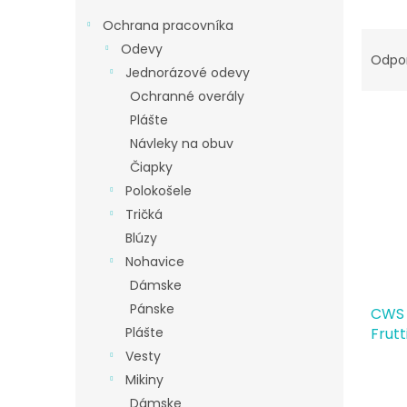
Ochrana pracovníka
R
Odevy
a
Odpo
Jednorázové odevy
d
e
Ochranné overály
V
n
Plášte
ý
i
Návleky na obuv
p
e
Čiapky
i
p
Polokošele
s
r
p
Tričká
o
r
d
Blúzy
o
u
Nohavice
d
k
Dámske
u
t
Pánske
CWS 
k
o
Plášte
Frut
t
v
o
Vesty
v
Mikiny
Dámske