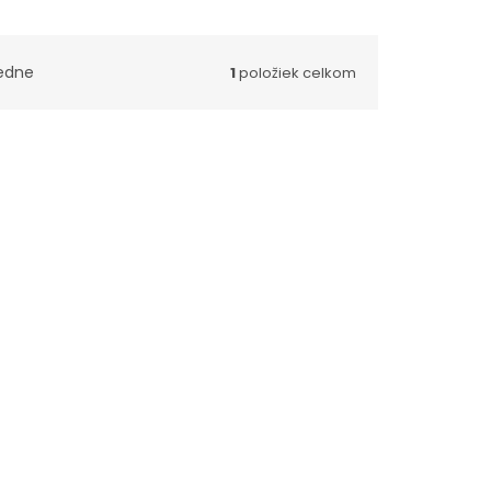
edne
1
položiek celkom