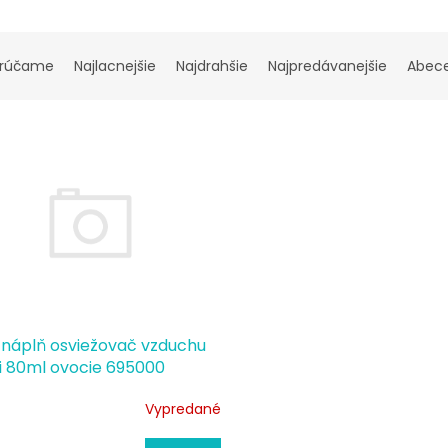
rúčame
Najlacnejšie
Najdrahšie
Najpredávanejšie
Abec
náplň osviežovač vzduchu
ti 80ml ovocie 695000
Vypredané