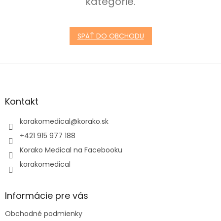
kategórie.
SPÄŤ DO OBCHODU
Z
á
p
ä
Kontakt
t
i
korakomedical
@
korako.sk
e
+421 915 977 188
Korako Medical na Facebooku
korakomedical
Informácie pre vás
Obchodné podmienky