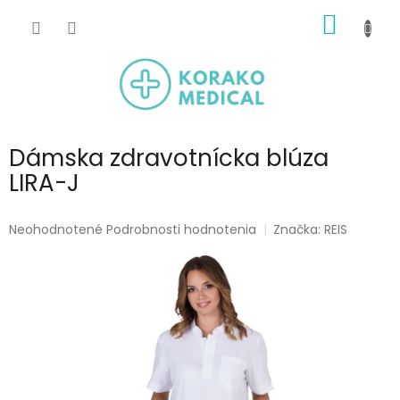
Prejsť
NÁKU
na
obsah
KOŠÍK
Dámska zdravotnícka blúza
LIRA-J
Priemerné
Neohodnotené
Podrobnosti hodnotenia
Značka:
REIS
hodnotenie
produktu
je
0,0
z
5
hviezdičiek.