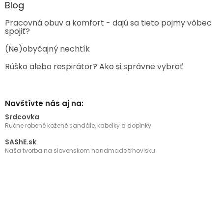
Blog
Pracovná obuv a komfort - dajú sa tieto pojmy vôbec
spojiť?
(Ne)obyčajný nechtík
Rúško alebo respirátor? Ako si správne vybrať
Navštívte nás aj na:
Srdcovka
Ručne robené kožené sandále, kabelky a doplnky
SAShE.sk
Naša tvorba na slovenskom handmade trhovisku