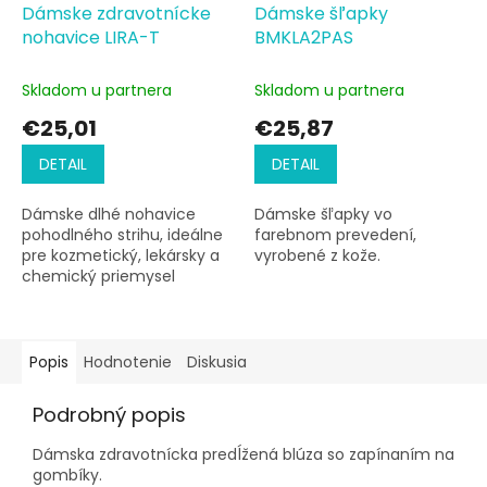
Dámske zdravotnícke
Dámske šľapky
nohavice LIRA-T
BMKLA2PAS
Skladom u partnera
Skladom u partnera
€25,01
€25,87
DETAIL
DETAIL
Dámske dlhé nohavice
Dámske šľapky vo
pohodlného strihu, ideálne
farebnom prevedení,
pre kozmetický, lekársky a
vyrobené z kože.
chemický priemysel
Popis
Hodnotenie
Diskusia
Podrobný popis
Dámska zdravotnícka predĺžená blúza so zapínaním na
gombíky.