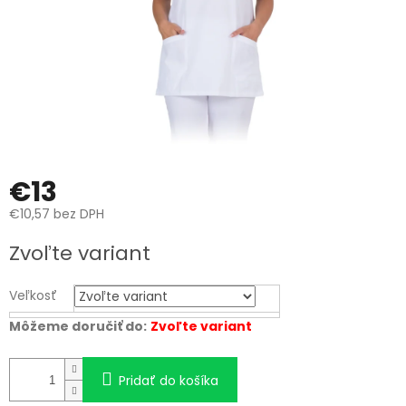
€13
€10,57 bez DPH
Jednotková
Zvoľte variant
cena:
Veľkosť
Môžeme doručiť do:
Zvoľte variant
Pridať do košíka