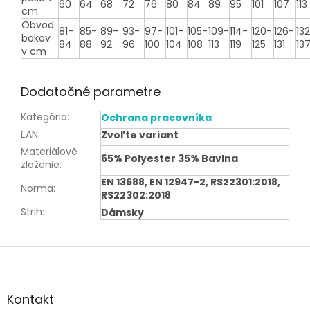
60
64
68
72
76
80
84
89
95
101
107
113
cm
Obvod
81-
85-
89-
93-
97-
101-
105-
109-
114-
120-
126-
13
bokov
84
88
92
96
100
104
108
113
119
125
131
13
v cm
Dodatočné parametre
Kategória
:
Ochrana pracovníka
EAN
:
Zvoľte variant
Materiálové
65% Polyester 35% Bavlna
zloženie
:
EN 13688, EN 12947-2, RS22301:2018,
Norma
:
RS22302:2018
Strih
:
Dámsky
Z
á
p
ä
Kontakt