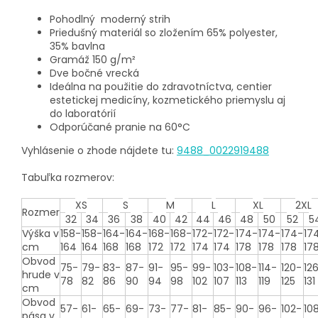
Pohodlný moderný strih
Priedušný materiál so zložením 65% polyester,
35% bavlna
Gramáž
150 g/m²
Dve bočné vrecká
Ideálna na použitie do zdravotníctva, centier
estetickej medicíny, kozmetického priemyslu aj
do laboratórií
Odporúčané pranie na 60°C
Vyhlásenie o zhode nájdete tu:
9488_0022919488
Tabuľka rozmerov:
XS
S
M
L
XL
2XL
Rozmer
32
34
36
38
40
42
44
46
48
50
52
5
Výška v
158-
158-
164-
164-
168-
168-
172-
172-
174-
174-
174-
17
cm
164
164
168
168
172
172
174
174
178
178
178
17
Obvod
75-
79-
83-
87-
91-
95-
99-
103-
108-
114-
120-
12
hrude v
78
82
86
90
94
98
102
107
113
119
125
131
cm
Obvod
57-
61-
65-
69-
73-
77-
81-
85-
90-
96-
102-
10
pása v