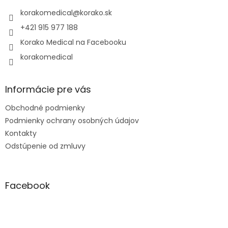
t
i
korakomedical
@
korako.sk
e
+421 915 977 188
Korako Medical na Facebooku
korakomedical
Informácie pre vás
Obchodné podmienky
Podmienky ochrany osobných údajov
Kontakty
Odstúpenie od zmluvy
Facebook