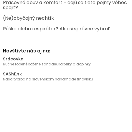
Pracovná obuv a komfort - dajú sa tieto pojmy vôbec
spojiť?
(Ne)obyčajný nechtík
Rúško alebo respirátor? Ako si správne vybrať
Navštívte nás aj na:
Srdcovka
Ručne robené kožené sandále, kabelky a doplnky
SAShE.sk
Naša tvorba na slovenskom handmade trhovisku