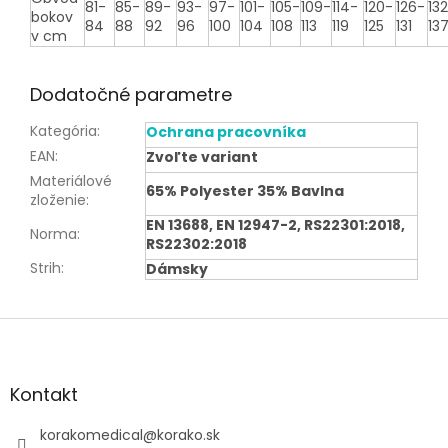
81-
85-
89-
93-
97-
101-
105-
109-
114-
120-
126-
13
bokov
84
88
92
96
100
104
108
113
119
125
131
13
v cm
Dodatočné parametre
Kategória
:
Ochrana pracovníka
EAN
:
Zvoľte variant
Materiálové
65% Polyester 35% Bavlna
zloženie
:
EN 13688, EN 12947-2, RS22301:2018,
Norma
:
RS22302:2018
Strih
:
Dámsky
Z
á
p
ä
Kontakt
t
i
korakomedical
@
korako.sk