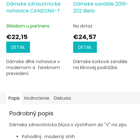
Dámske zdravotnícke
Dámske sandále 2016-
nohavice CANZONA-T
202 Biela
Skladom u partnera
Na dotaz
€22,15
€24,57
DETAIL
DETAIL
Dámske dlhé nohavice v
Dámske korkové sandále
modernom a farebnom
na klinovej podrážke.
prevedení.
Popis
Hodnotenie
Diskusia
Podrobný popis
Dámska zdravotnícka blúza s výstrihom do "V" na zips.
Pohodlný moderný strih