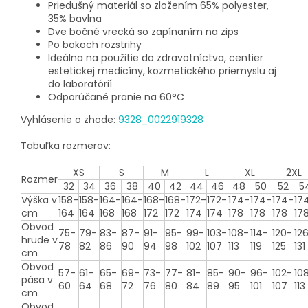
Priedušný materiál so zložením 65% polyester,
35% bavlna
Dve bočné vrecká so zapínaním na zips
Po bokoch rozstrihy
Ideálna na použitie do zdravotníctva, centier
estetickej medicíny, kozmetického priemyslu aj
do laboratórií
Odporúčané pranie na 60°C
Vyhlásenie o zhode:
9328_0022919328
Tabuľka rozmerov:
XS
S
M
L
XL
2XL
Rozmer
32
34
36
38
40
42
44
46
48
50
52
5
Výška v
158-
158-
164-
164-
168-
168-
172-
172-
174-
174-
174-
17
cm
164
164
168
168
172
172
174
174
178
178
178
17
Obvod
75-
79-
83-
87-
91-
95-
99-
103-
108-
114-
120-
12
hrude v
78
82
86
90
94
98
102
107
113
119
125
131
cm
Obvod
57-
61-
65-
69-
73-
77-
81-
85-
90-
96-
102-
10
pása v
60
64
68
72
76
80
84
89
95
101
107
113
cm
Obvod