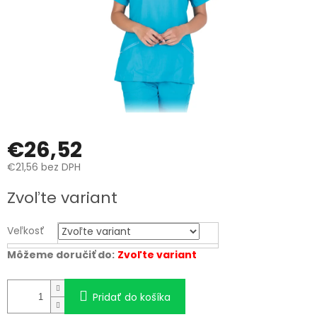
€26,52
€21,56 bez DPH
Jednotková
Zvoľte variant
cena:
Veľkosť
Môžeme doručiť do:
Zvoľte variant
Pridať do košíka