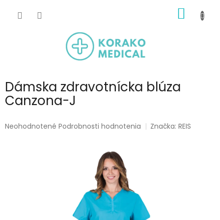
Prejsť
NÁKU
na
obsah
KOŠÍK
Dámska zdravotnícka blúza
Canzona-J
Priemerné
Neohodnotené
Podrobnosti hodnotenia
Značka:
REIS
hodnotenie
produktu
je
0,0
z
5
hviezdičiek.