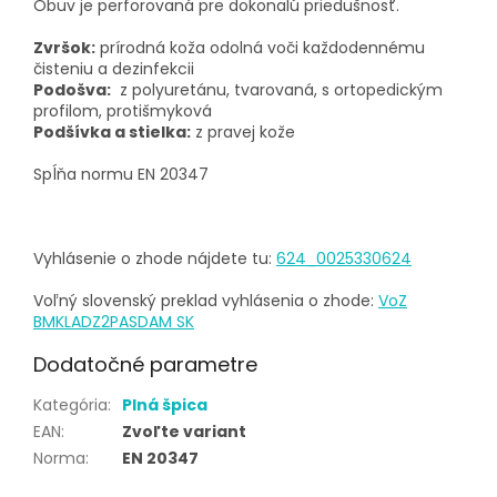
Obuv je perforovaná pre dokonalú priedušnosť.
Zvršok:
prírodná koža odolná voči každodennému
čisteniu a dezinfekcii
Podošva:
z polyuretánu, tvarovaná, s ortopedickým
profilom, protišmyková
Podšívka a stielka:
z pravej kože
Spĺňa normu EN 20347
Vyhlásenie o zhode nájdete tu:
624_0025330624
Voľný slovenský preklad vyhlásenia o zhode:
VoZ
BMKLADZ2PASDAM SK
Dodatočné parametre
Kategória
:
Plná špica
EAN
:
Zvoľte variant
Norma
:
EN 20347