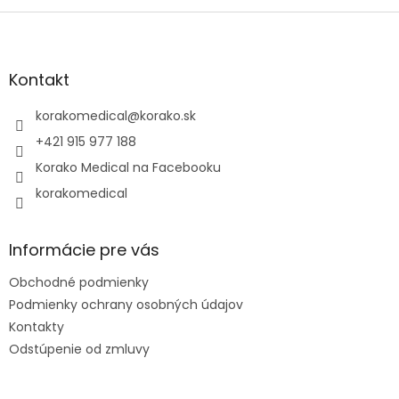
Z
á
p
ä
Kontakt
t
i
korakomedical
@
korako.sk
e
+421 915 977 188
Korako Medical na Facebooku
korakomedical
Informácie pre vás
Obchodné podmienky
Podmienky ochrany osobných údajov
Kontakty
Odstúpenie od zmluvy