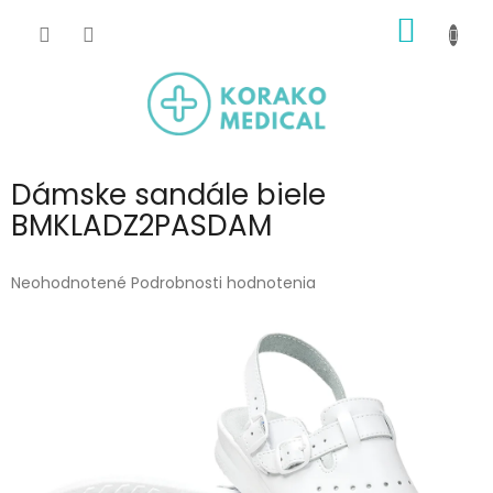
Prejsť
NÁKU
na
obsah
KOŠÍK
Dámske sandále biele
BMKLADZ2PASDAM
Priemerné
Neohodnotené
Podrobnosti hodnotenia
hodnotenie
produktu
je
0,0
z
5
hviezdičiek.