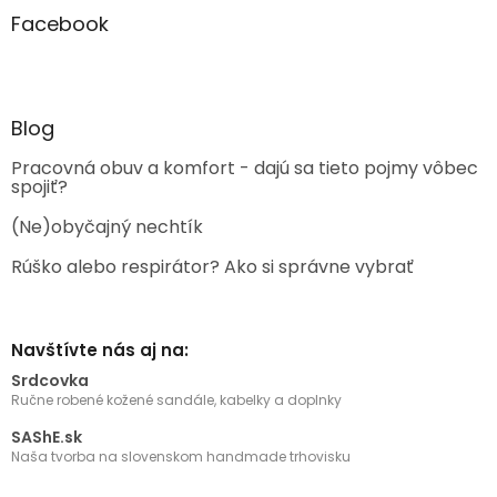
Facebook
Blog
Pracovná obuv a komfort - dajú sa tieto pojmy vôbec
spojiť?
(Ne)obyčajný nechtík
Rúško alebo respirátor? Ako si správne vybrať
Navštívte nás aj na:
Srdcovka
Ručne robené kožené sandále, kabelky a doplnky
SAShE.sk
Naša tvorba na slovenskom handmade trhovisku