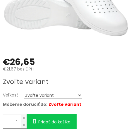
€26,65
€21,67 bez DPH
Jednotková
Zvoľte variant
cena:
Veľkosť
Môžeme doručiť do:
Zvoľte variant
Pridať do košíka