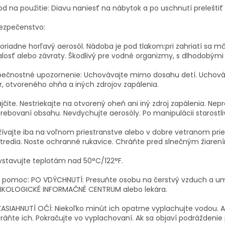
d na použitie: Diavu naniesť na nábytok a po uschnutí preleštiť
ezpečenstvo:
riadne horľavý aerosól. Nádoba je pod tlakom:pri zahriatí sa mô
losť alebo závraty. Škodlivý pre vodné organizmy, s dlhodobými
pečnostné upozornenie: Uchovávajte mimo dosahu detí. Uchová
er, otvoreného ohňa a iných zdrojov zapálenia.
jčite. Nestriekajte na otvorený oheň ani iný zdroj zapálenia. Nepr
rebovaní obsahu. Nevdychujte aerosóly. Po manipulácii starost
ívajte iba na voľnom priestranstve alebo v dobre vetranom pri
tredia. Noste ochranné rukavice. Chráňte pred slnečným žiaren
stavujte teplotám nad 50°C/122°F.
 pomoc: PO VDÝCHNUTÍ: Presuňte osobu na čerstvý vzduch a umo
IKOLOGICKÉ INFORMAČNÉ CENTRUM alebo lekára.
ASIAHNUTÍ OČÍ: Niekoľko minút ich opatrne vyplachujte vodou. 
ráňte ich. Pokračujte vo vyplachovaní. Ak sa objaví podráždenie