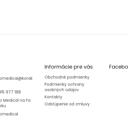
Informácie pre vás
Facebo
Obchodné podmienky
omedical
@
korak
Podmienky ochrany
osobných údajov
915 977 188
Kontakty
o Medical na Fa
Odstúpenie od zmluvy
oku
omedical