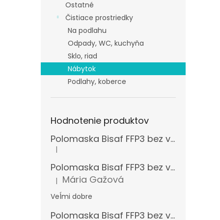
Ostatné
Čistiace prostriedky
Na podlahu
Odpady, WC, kuchyňa
Sklo, riad
Nábytok
Podlahy, koberce
Hodnotenie produktov
Polomaska Bisaf FFP3 bez ventilčeka , balenie 15 ks
|
Hodnotenie produktu je 5 z 5 hviezdičiek.
Polomaska Bisaf FFP3 bez ventilčeka 99 % , balenie 1 ks
Mária Gažová
|
Hodnotenie produktu je 5 z 5 hviezdičiek.
Veĺmi dobre
Polomaska Bisaf FFP3 bez ventilčeka , balenie 15 ks