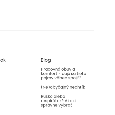
ok
Blog
Pracovná obuv a
komfort - dajú sa tieto
pojmy vôbec spojiť?
(Ne)obyčajný nechtík
Rúško alebo
respirátor? Ako si
správne vybrať