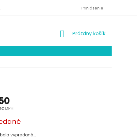
AJOV
KONTAKTY
ODSTÚPENIE OD ZMLUVY
Prihlásenie
NÁKUPNÝ
Prázdny košík
KOŠÍK
50
ez DPH
ová
edané
 bola vypredaná…