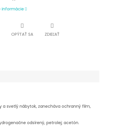
é informácie
OPÝTAŤ SA
ZDIEĽAŤ
ly a svetlý nábytok, zanecháva ochranný film,
hydrogenačne odsírený, petrolej; acetón.