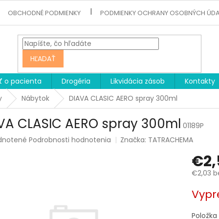
OBCHODNÉ PODMIENKY
PODMIENKY OCHRANY OSOBNÝCH ÚD
HĽADAŤ
ť o pacienta
Drogéria
Likvidácia zásob
Kontakty
y
Nábytok
DIAVA CLASIC AERO spray 300ml
VA CLASIC AERO spray 300ml
01189P
rné
dnotené
Podrobnosti hodnotenia
Značka:
TATRACHEMA
enie
€2,
tu
€2,03 b
Jednotk
Vypr
cena:
čiek.
Položka