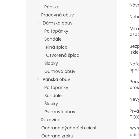
Návo
Pánske
Pracovná obuv
Neb
Dámska obuv
Mimo
Poltopánky
ospa
Sandále
Bez
Plná špica
iski
Otvorená špica
Šlapky
Nefa
spot
Gumová obuv
Pánska obuv
Použ
pros
Poltopánky
Sandále
Nevy
Šlapky
Prvá
Gumová obuv
TOX
Rukavice
Ochrana dýchacích ciest
PO Z
odst
Ochrana zraku