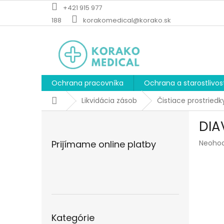
Prejsť
+421 915 977
na
188
korakomedical@korako.sk
obsah
Ochrana pracovníka
Ochrana a starostlivos
Domov
Likvidácia zásob
Čistiace prostriedk
B
DIA
o
č
Prieme
Prijímame online platby
Neoho
n
hodnot
ý
produk
p
je
a
0,0
z
n
5
e
Preskočiť
hviezdi
l
Kategórie
kategórie