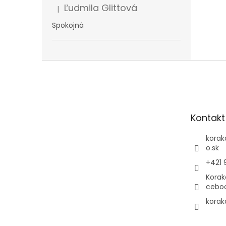
Ľudmila Glittová
|
Hodnotenie produktu je 5 z 5 hviezdičiek.
Spokojná
Z
á
p
ä
t
Kontakt
i
e
korak
o.sk
+421 
Korak
cebo
korak