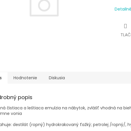
Detailn
TLAČ
s
Hodnotenie
Diskusia
drobný popis
á čistiaca a leštiaca emulzia na nábytok, zvlášť vhodná na bie
emne vonia
huje: destilát (ropný) hydrokrakovaný ťažký; petrolej /ropný/, 