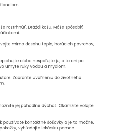
 flanelom.
že roztrhnúť. Dráždi kožu. Môže spôsobiť
 účinkami.
vajte mimo dosahu tepla, horúcich povrchov,
epichujte alebo nespaľujte ju, a to ani po
livo umyte ruky vodou a mydlom.
estore. Zabráňte uvoľneniu do životného
ím.
žnite jej pohodlne dýchať. Okamžite volajte
Ak používate kontaktné šošovky a je to možné,
 pokožky, vyhľadajte lekársku pomoc.