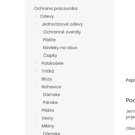
Ochrana pracovníka
Odevy
Jednorázové odevy
Ochranné overály
Plášte
Návleky na obuv
Čiapky
Polokošele
Tričká
Blúzy
Popi
Nohavice
Dámske
Po
Pánske
Plášte
Jemn
príj
Vesty
Mikiny
Obsa
Dámske