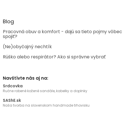
Blog
Pracovná obuv a komfort - dajú sa tieto pojmy vôbec
spojiť?
(Ne)obyčajný nechtík
Rúško alebo respirátor? Ako si správne vybrať
Navštívte nás aj na:
Srdcovka
Ručne robené kožené sandále, kabelky a doplnky
SAShE.sk
Naša tvorba na slovenskom handmade trhovisku