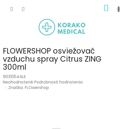
Prejsť
NÁKU
na
obsah
KOŠÍK
FLOWERSHOP osviežovač
vzduchu spray Citrus ZING
300ml
90310544LE
Priemerné
Neohodnotené
Podrobnosti hodnotenia
hodnotenie
Značka:
FLOwershop
produktu
je
0,0
z
5
hviezdičiek.