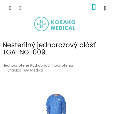
Prejsť
NÁKU
na
obsah
KOŠÍK
Nesterilný jednorazový plášť
TGA-NG-009
Priemerné
Neohodnotené
Podrobnosti hodnotenia
hodnotenie
Značka:
TGA Medikal
produktu
je
0,0
z
5
hviezdičiek.