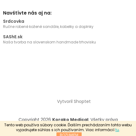
Navštívte nás aj na:
Srdcovka
Ručne robené kožené sandále, kabelky a doplnky
SAShE.sk
Naša tvorba na slovenskom handmade trhovisku
Vytvoril Shoptet
Copyright 2026
Korako Medical
. Všetky práva
vyhradené.
Tento web používa súbory cookie. Ďalším prechádzaním tohto webu
vyjadrujete súhlas s ich používaním. Viac informácií
tu
.
ROZUMIEM