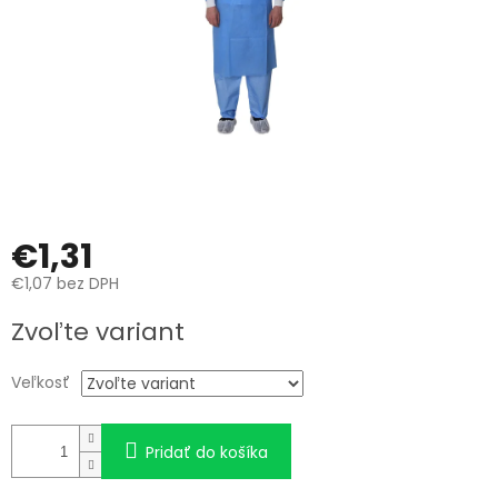
€1,31
€1,07 bez DPH
Jednotková
Zvoľte variant
cena:
Veľkosť
Pridať do košíka