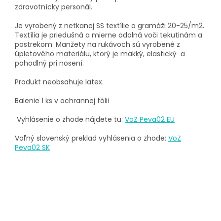
zdravotnícky personál.
Je vyrobený z netkanej SS textílie o gramáži 20-25/m2.
Textília je priedušná a mierne odolná voči tekutinám a
postrekom. Manžety na rukávoch sú vyrobené z
úpletového materiálu, ktorý je mäkký, elastický a
pohodlný pri nosení.
Produkt neobsahuje latex.
Balenie 1 ks v ochrannej fólii
Vyhlásenie o zhode nájdete tu:
VoZ Peva02 EU
Voľný slovenský preklad vyhlásenia o zhode:
VoZ
Peva02 SK