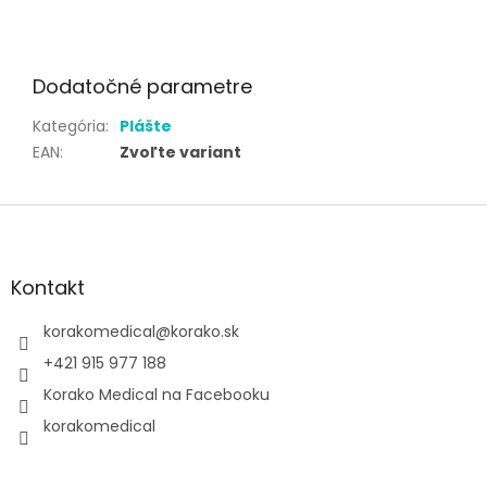
Dodatočné parametre
Kategória
:
Plášte
EAN
:
Zvoľte variant
Z
á
p
ä
Kontakt
t
i
korakomedical
@
korako.sk
e
+421 915 977 188
Korako Medical na Facebooku
korakomedical