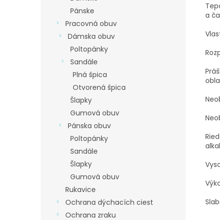
Tepo
Pánske
a ča
Pracovná obuv
Vlas
Dámska obuv
Poltopánky
Rozp
Sandále
Práš
Plná špica
obla
Otvorená špica
Neob
Šlapky
Gumová obuv
Neo
Pánska obuv
Ried
Poltopánky
alka
Sandále
Šlapky
Vyso
Gumová obuv
Výko
Rukavice
Slab
Ochrana dýchacích ciest
Ochrana zraku