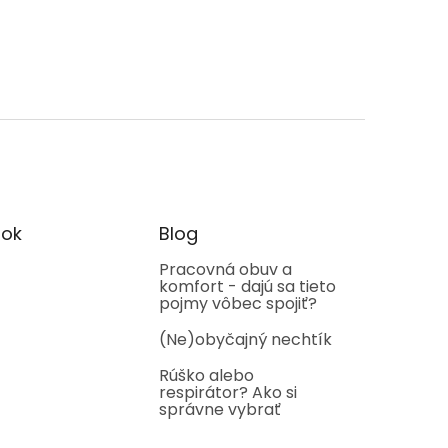
ok
Blog
Pracovná obuv a
komfort - dajú sa tieto
pojmy vôbec spojiť?
(Ne)obyčajný nechtík
Rúško alebo
respirátor? Ako si
správne vybrať