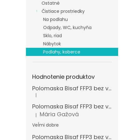
Ostatné
Čistiace prostriedky
Na podlahu
Odpady, WC, kuchyňa
Sklo, riad
Nábytok
Podlahy, koberce
Hodnotenie produktov
Polomaska Bisaf FFP3 bez ventilčeka , balenie 15 ks
|
Hodnotenie produktu je 5 z 5 hviezdičiek.
Polomaska Bisaf FFP3 bez ventilčeka 99 % , balenie 1 ks
Mária Gažová
|
Hodnotenie produktu je 5 z 5 hviezdičiek.
Veĺmi dobre
Polomaska Bisaf FFP3 bez ventilčeka , balenie 15 ks