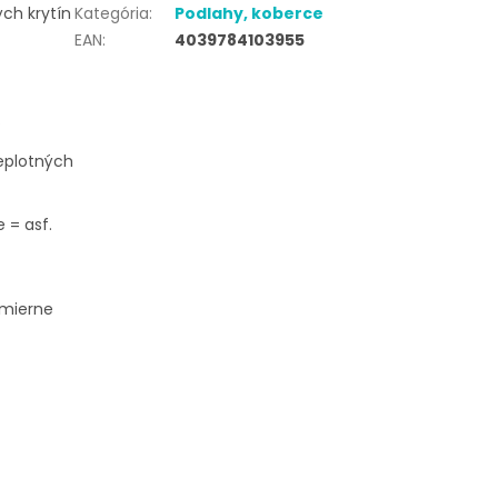
ých krytín
Kategória
:
Podlahy, koberce
EAN
:
4039784103955
.
teplotných
 = asf.
H mierne