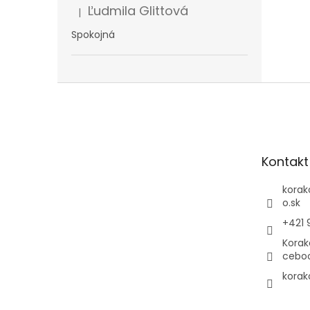
Ľudmila Glittová
|
Hodnotenie produktu je 5 z 5 hviezdičiek.
Spokojná
Z
á
p
ä
t
Kontakt
i
e
korak
o.sk
+421 
Korak
cebo
korak