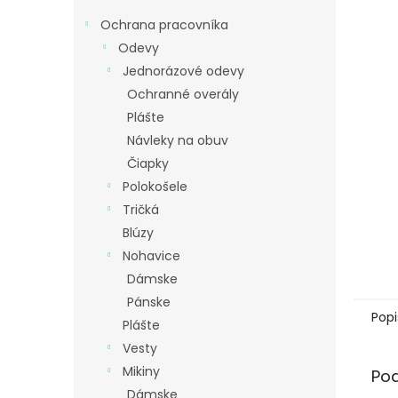
Ochrana pracovníka
Odevy
Jednorázové odevy
Ochranné overály
Plášte
Návleky na obuv
Čiapky
Polokošele
Tričká
Blúzy
Nohavice
Dámske
Pánske
Popi
Plášte
Vesty
Mikiny
Po
Dámske