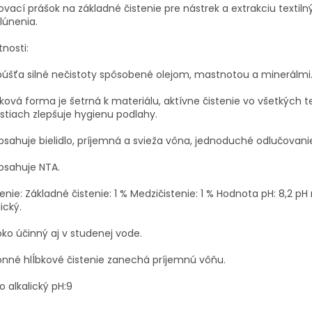
vací prášok na základné čistenie pre nástrek a extrakciu textiln
lúnenia.
tnosti:
úšťa silné nečistoty spôsobené olejom, mastnotou a minerálmi
ková forma je šetrná k materiálu, aktívne čistenie vo všetkých 
stiach zlepšuje hygienu podlahy.
sahuje bielidlo, príjemná a svieža vôna, jednoduché odlučovanie
bsahuje NTA.
enie: Základné čistenie: 1 % Medzičistenie: 1 % Hodnota pH: 8,2 p
lický.
ko účinný aj v studenej vode.
nné hlĺbkové čistenie zanechá príjemnú vôňu.
o alkalický pH:9