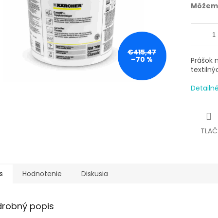
Môžeme
€415,47
–70 %
Prášok n
textilný
Detailn
TLAČ
s
Hodnotenie
Diskusia
drobný popis