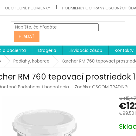
OBCHODNÉ PODMIENKY
PODMIENKY OCHRANY OSOBNÝCH ÚD
HĽADAŤ
ť o pacienta
Drogéria
Likvidácia zásob
Kontakty
y
Podlahy, koberce
Kärcher RM 760 tepovací prostried
cher RM 760 tepovací prostriedok 
rné
dnotené
Podrobnosti hodnotenia
Značka:
OSCOM TRADING
enie
tu
€415,47
€12
€99,50 
Jednotk
Skla
čiek.
cena: