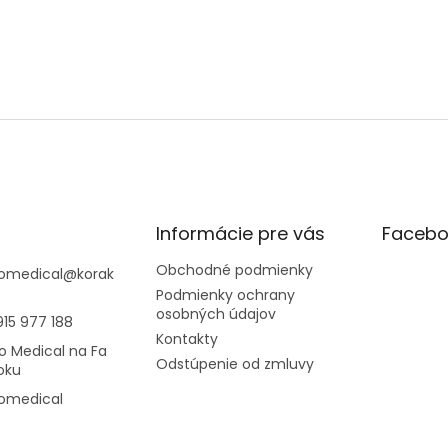
Informácie pre vás
Facebo
Obchodné podmienky
omedical
@
korak
Podmienky ochrany
osobných údajov
915 977 188
Kontakty
o Medical na Fa
Odstúpenie od zmluvy
oku
omedical