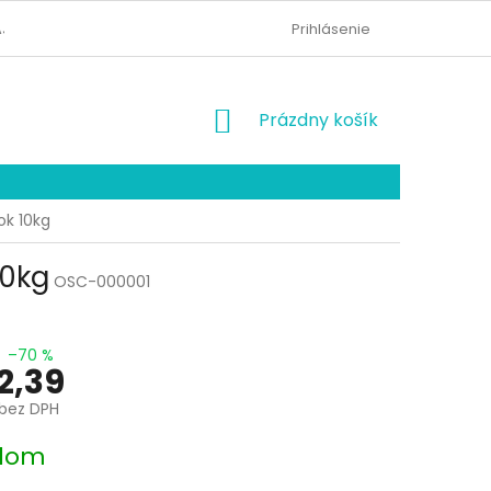
AJOV
KONTAKTY
ODSTÚPENIE OD ZMLUVY
Prihlásenie
NÁKUPNÝ
Prázdny košík
KOŠÍK
ok 10kg
10kg
OSC-000001
–70 %
2,39
bez DPH
ová
dom