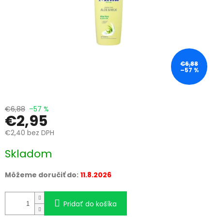
€6,88
–57 %
€6,88
–57 %
€2,95
€2,40 bez DPH
Jednotková
Skladom
cena:
Môžeme doručiť do:
11.8.2026
Pridať do košíka