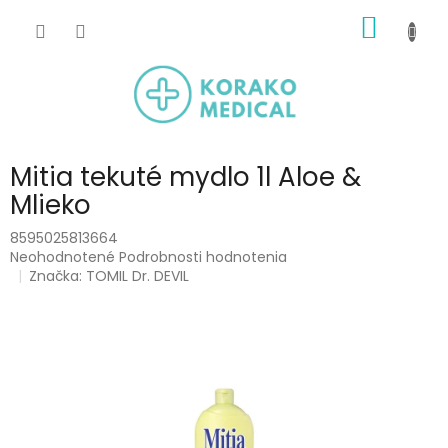
Prejsť
NÁKU
na
obsah
KOŠÍK
Mitia tekuté mydlo 1l Aloe &
Mlieko
8595025813664
Priemerné
Neohodnotené
Podrobnosti hodnotenia
hodnotenie
Značka:
TOMIL Dr. DEVIL
produktu
je
0,0
z
5
hviezdičiek.