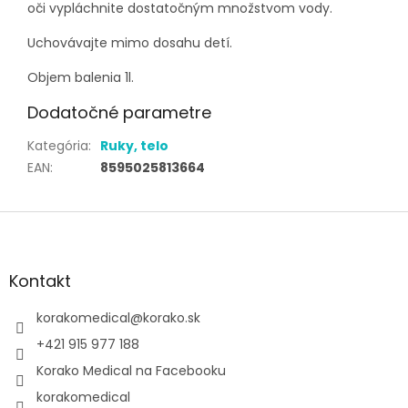
oči vypláchnite dostatočným množstvom vody.
Uchovávajte mimo dosahu detí.
Objem balenia 1l.
Dodatočné parametre
Kategória
:
Ruky, telo
EAN
:
8595025813664
Z
á
p
ä
Kontakt
t
i
korakomedical
@
korako.sk
e
+421 915 977 188
Korako Medical na Facebooku
korakomedical