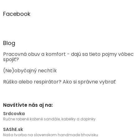
Facebook
Blog
Pracovná obuv a komfort - dajú sa tieto pojmy vôbec
spojiť?
(Ne)obyčajný nechtík
Rúško alebo respirátor? Ako si správne vybrať
Navštívte nás aj na:
Srdcovka
Ručne robené kožené sandále, kabelky a doplnky
SAShE.sk
Naša tvorba na slovenskom handmade trhovisku