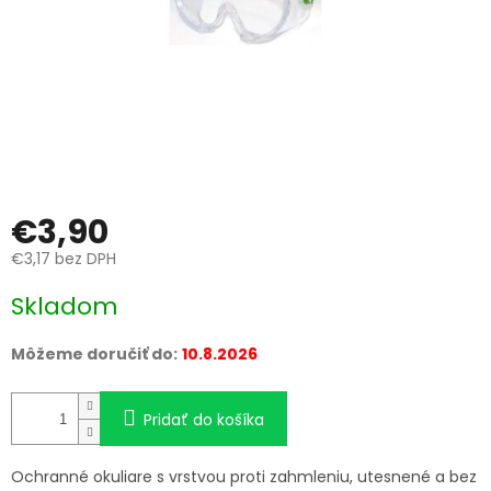
€3,90
€3,17 bez DPH
Jednotková
Skladom
cena:
Môžeme doručiť do:
10.8.2026
Pridať do košíka
Ochranné okuliare s vrstvou proti zahmleniu, utesnené a bez