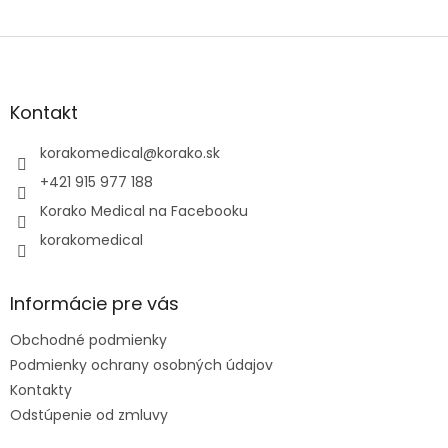
Z
á
p
ä
Kontakt
t
i
korakomedical
@
korako.sk
e
+421 915 977 188
Korako Medical na Facebooku
korakomedical
Informácie pre vás
Obchodné podmienky
Podmienky ochrany osobných údajov
Kontakty
Odstúpenie od zmluvy