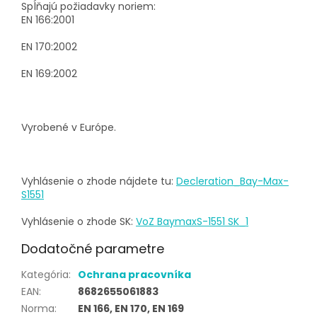
Spĺňajú požiadavky noriem:
EN 166:2001
EN 170:2002
EN 169:2002
Vyrobené v Európe.
Vyhlásenie o zhode nájdete tu:
Decleration_Bay-Max-
S1551
Vyhlásenie o zhode SK:
VoZ BaymaxS-1551 SK_1
Dodatočné parametre
Kategória
:
Ochrana pracovníka
EAN
:
8682655061883
Norma
:
EN 166, EN 170, EN 169