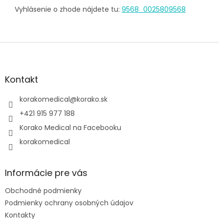
Vyhlásenie o zhode nájdete tu:
9568_0025809568
Z
á
p
ä
Kontakt
t
i
korakomedical
@
korako.sk
e
+421 915 977 188
Korako Medical na Facebooku
korakomedical
Informácie pre vás
Obchodné podmienky
Podmienky ochrany osobných údajov
Kontakty