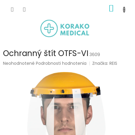
Prejsť
NÁKU
na
obsah
KOŠÍK
Ochranný štít OTFS-VI
3609
Priemerné
Neohodnotené
Podrobnosti hodnotenia
Značka:
REIS
hodnotenie
produktu
je
0,0
z
5
hviezdičiek.