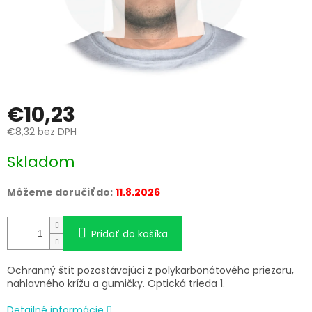
€10,23
€8,32 bez DPH
Jednotková
Skladom
cena:
Môžeme doručiť do:
11.8.2026
Pridať do košíka
Ochranný štít pozostávajúci z polykarbonátového priezoru,
nahlavného krížu a gumičky. Optická trieda 1.
Detailné informácie