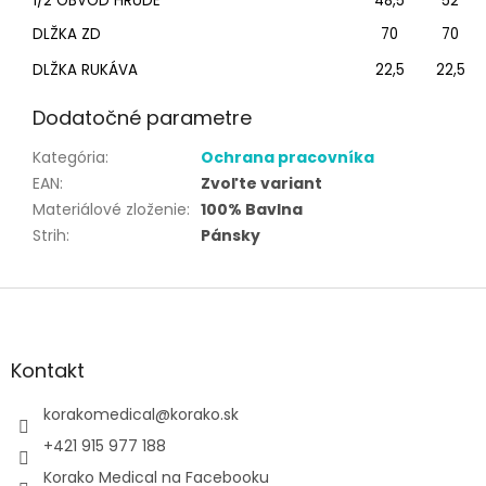
1/2 OBVOD HRUDE
48,5
52
DLŽKA ZD
70
70
DLŽKA RUKÁVA
22,5
22,5
Dodatočné parametre
Kategória
:
Ochrana pracovníka
EAN
:
Zvoľte variant
Materiálové zloženie
:
100% Bavlna
Strih
:
Pánsky
Z
á
p
ä
Kontakt
t
i
korakomedical
@
korako.sk
e
+421 915 977 188
Korako Medical na Facebooku