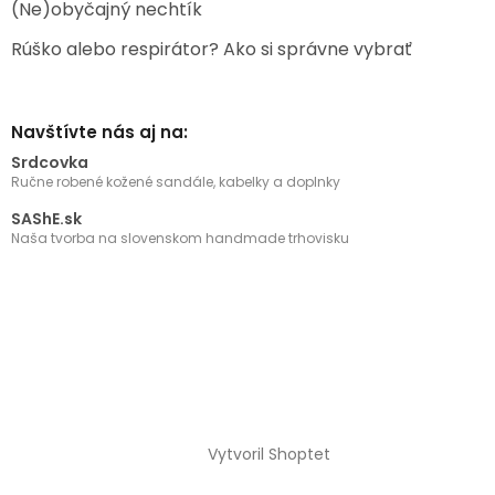
(Ne)obyčajný nechtík
Rúško alebo respirátor? Ako si správne vybrať
Navštívte nás aj na:
Srdcovka
Ručne robené kožené sandále, kabelky a doplnky
SAShE.sk
Naša tvorba na slovenskom handmade trhovisku
Vytvoril Shoptet