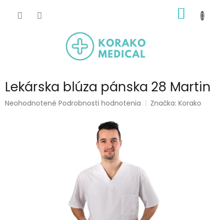
Prejsť
NÁKU
na
obsah
KOŠÍK
Lekárska blúza pánska 28 Martin
Priemerné
Neohodnotené
Podrobnosti hodnotenia
Značka:
Korako
hodnotenie
produktu
je
0,0
z
5
hviezdičiek.