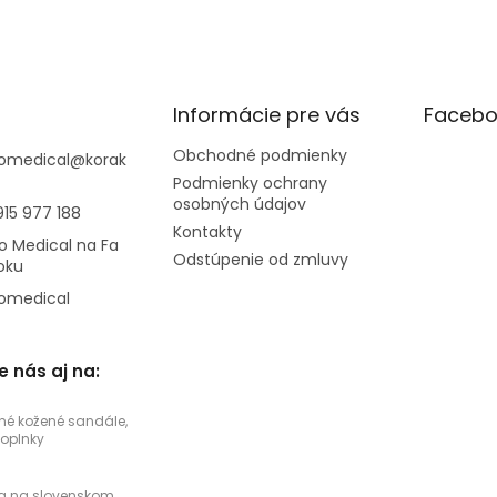
Informácie pre vás
Facebo
Obchodné podmienky
omedical
@
korak
Podmienky ochrany
osobných údajov
915 977 188
Kontakty
o Medical na Fa
Odstúpenie od zmluvy
oku
omedical
e nás aj na:
né kožené sandále,
doplnky
a na slovenskom