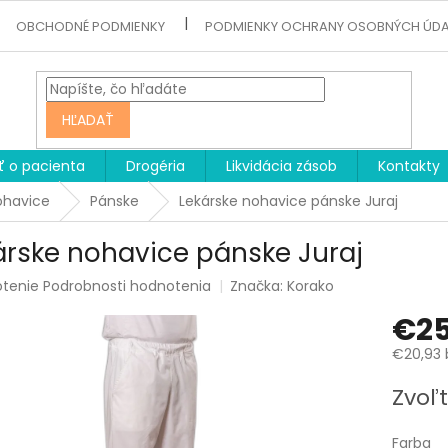
OBCHODNÉ PODMIENKY
PODMIENKY OCHRANY OSOBNÝCH ÚD
HĽADAŤ
ť o pacienta
Drogéria
Likvidácia zásob
Kontakty
ohavice
Pánske
Lekárske nohavice pánske Juraj
árske nohavice pánske Juraj
rné
otenie
Podrobnosti hodnotenia
Značka:
Korako
enie
€25
tu
€20,93 
Jednotk
Zvoľt
cena:
čiek.
Farba