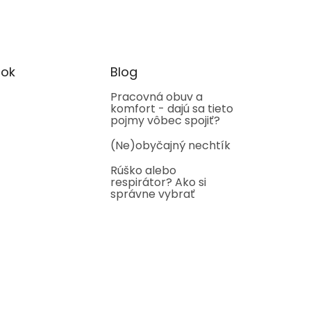
ok
Blog
Pracovná obuv a
komfort - dajú sa tieto
pojmy vôbec spojiť?
(Ne)obyčajný nechtík
Rúško alebo
respirátor? Ako si
správne vybrať