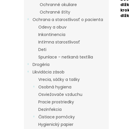
Ochranné okuliare
dlž
kro
Ochranné štíty
dlž
Ochrana a starostlivosť o pacienta
Odevy a obuv
Inkontinencia
Intímna starostlivosť
Deti
Spunlace - netkaná textília
Drogéria
Likvidácia zásob
Vrecia, sáčky a tašky
Osobná hygiena
Osviežovače vzduchu
Pracie prostriedky
Dezinfekcia
Čistiace pomôcky
Hygienický papier