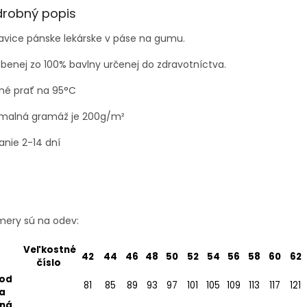
drobný popis
vice pánske lekárske v páse na gumu.
benej zo 100% bavlny určenej do zdravotníctva.
né prať na 95°C
imalná gramáž je 200g/m²
anie 2-14 dní
mery sú na odev:
Veľkostné
42
44
46
48
50
52
54
56
58
60
62
číslo
od
81
85
89
93
97
101
105
109
113
117
121
a
ná