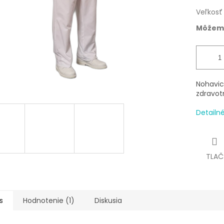
Veľkosť
Môžeme
Nohavic
zdravot
Detailn
TLAČ
s
Hodnotenie (1)
Diskusia