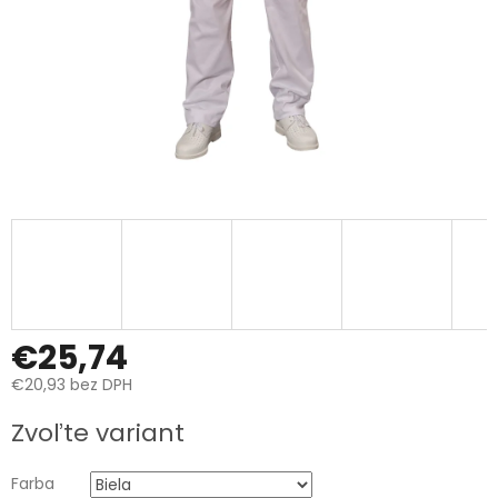
€25,74
€20,93 bez DPH
Jednotková
Zvoľte variant
cena:
Farba