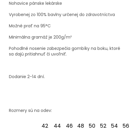
Nohavice pánske lekárske
Vyrobenej zo 100% bavlny určenej do zdravotníctva
Možné prať na 95°C
Minimálna gramáž je 200g/m²
Pohodlné nosenie zabezpečia gombíky na boku, ktoré
sa dajú pritiahnuť či uvoľniť.
Dodanie 2-14 dní.
Rozmery sú na odev:
42
44
46
48
50
52
54
56