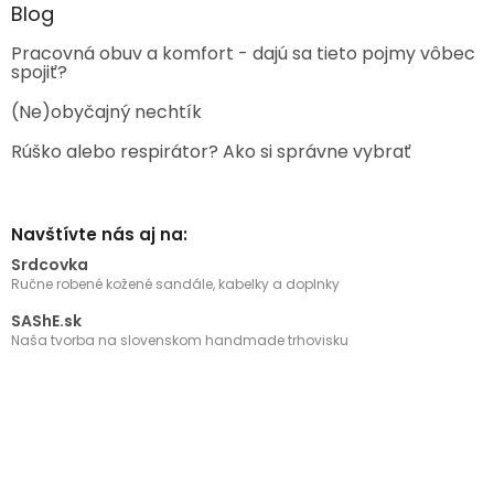
Blog
Pracovná obuv a komfort - dajú sa tieto pojmy vôbec
spojiť?
(Ne)obyčajný nechtík
Rúško alebo respirátor? Ako si správne vybrať
Navštívte nás aj na:
Srdcovka
Ručne robené kožené sandále, kabelky a doplnky
SAShE.sk
Naša tvorba na slovenskom handmade trhovisku