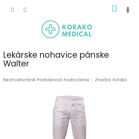
Prejsť
NÁKU
na
obsah
KOŠÍK
Lekárske nohavice pánske
Walter
Priemerné
Neohodnotené
Podrobnosti hodnotenia
Značka:
Korako
hodnotenie
produktu
je
0,0
z
5
hviezdičiek.