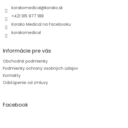
t
i
korakomedical
@
korako.sk
e
+421 915 977 188
Korako Medical na Facebooku
korakomedical
Informácie pre vás
Obchodné podmienky
Podmienky ochrany osobných údajov
Kontakty
Odstúpenie od zmluvy
Facebook