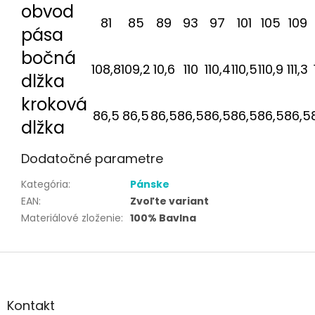
obvod
81
85
89
93
97
101
105
109
pása
bočná
108,8
109,2
10,6
110
110,4
110,5
110,9
111,3
dlžka
kroková
86,5
86,5
86,5
86,5
86,5
86,5
86,5
86,5
dlžka
Dodatočné parametre
Kategória
:
Pánske
EAN
:
Zvoľte variant
Materiálové zloženie
:
100% Bavlna
Z
á
p
ä
Kontakt