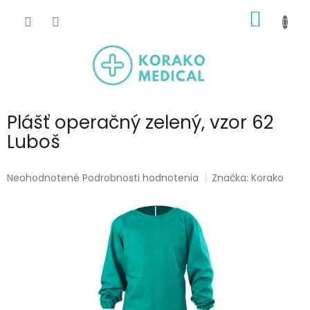
Prejsť
NÁKU
na
obsah
KOŠÍK
Plášť operačný zelený, vzor 62
Luboš
Priemerné
Neohodnotené
Podrobnosti hodnotenia
Značka:
Korako
hodnotenie
produktu
je
0,0
z
5
hviezdičiek.