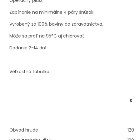
Operačný plášť
Zapínanie na minimálne 4 páry šnúrok.
Vyrobený zo 100% bavlny do zdravotníctva.
Môže sa prať na 95°C aj chlórovať.
Dodanie 2-14 dní.
Veľkostná tabuľka:
S
Obvod hrude
120