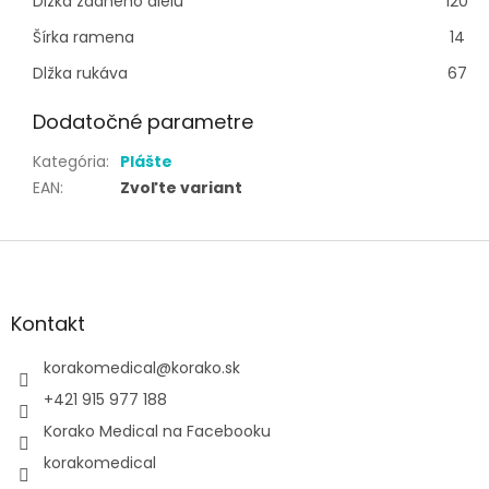
Dlžka zadného dielu
120
Šírka ramena
14
Dlžka rukáva
67
Dodatočné parametre
Kategória
:
Plášte
EAN
:
Zvoľte variant
Z
á
p
ä
Kontakt
t
i
korakomedical
@
korako.sk
e
+421 915 977 188
Korako Medical na Facebooku
korakomedical