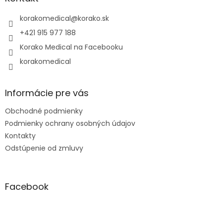
t
i
korakomedical
@
korako.sk
e
+421 915 977 188
Korako Medical na Facebooku
korakomedical
Informácie pre vás
Obchodné podmienky
Podmienky ochrany osobných údajov
Kontakty
Odstúpenie od zmluvy
Facebook