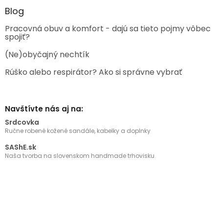
Blog
Pracovná obuv a komfort - dajú sa tieto pojmy vôbec
spojiť?
(Ne)obyčajný nechtík
Rúško alebo respirátor? Ako si správne vybrať
Navštívte nás aj na:
Srdcovka
Ručne robené kožené sandále, kabelky a doplnky
SAShE.sk
Naša tvorba na slovenskom handmade trhovisku