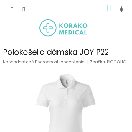
Prejsť
NÁKU
na
obsah
KOŠÍK
Polokošeľa dámska JOY P22
Priemerné
Neohodnotené
Podrobnosti hodnotenia
Značka:
PICCOLIO
hodnotenie
produktu
je
0,0
z
5
hviezdičiek.