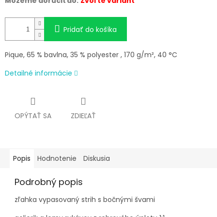
Môžeme doručiť do:
Zvoľte variant
Pridať do košíka
Pique, 65 % bavlna, 35 % polyester , 170 g/m², 40 °C
Detailné informácie
OPÝTAŤ SA
ZDIEĽAŤ
Popis
Hodnotenie
Diskusia
Podrobný popis
zľahka vypasovaný strih s bočnými švami