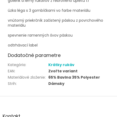
golierik a lemy rukávov z rebrového úpletu 1:1
úzka léga s 3 gombíčkami vo farbe materiálu
vnútorný priekrčník začistený páskou z povrchového
materiálu
spevnenie ramenných švov páskou
odtrhávací label
Dodatočné parametre
Kategória
:
Krátky rukáv
EAN
:
Zvoľte variant
Materiálové zloženie
:
65% Bavlna 35% Polyester
Strih
:
Dámsky
Z
á
p
ä
Kontakt