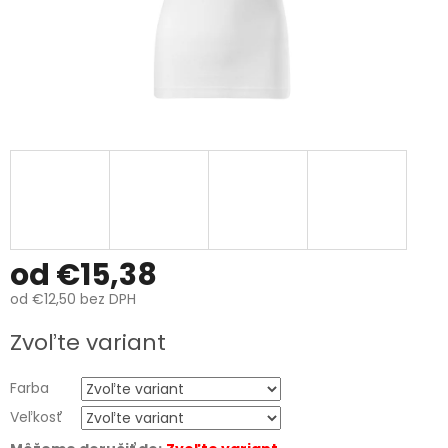
od
€15,38
od
€12,50
bez DPH
Jednotková
Zvoľte variant
cena:
Farba
Veľkosť