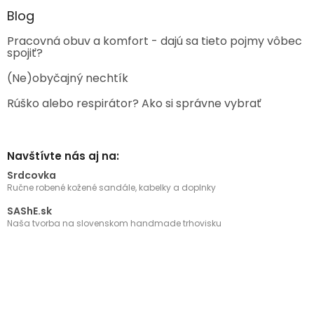
Blog
Pracovná obuv a komfort - dajú sa tieto pojmy vôbec
spojiť?
(Ne)obyčajný nechtík
Rúško alebo respirátor? Ako si správne vybrať
Navštívte nás aj na:
Srdcovka
Ručne robené kožené sandále, kabelky a doplnky
SAShE.sk
Naša tvorba na slovenskom handmade trhovisku