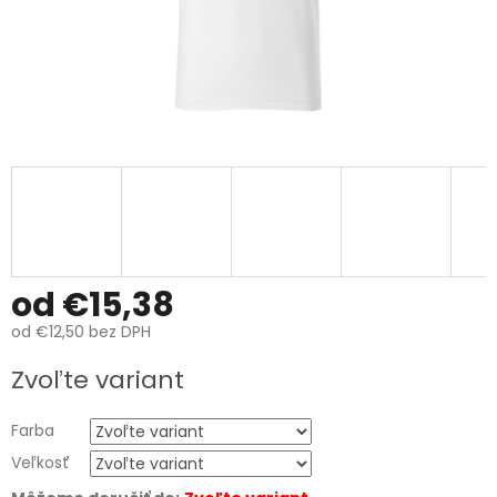
od
€15,38
od
€12,50
bez DPH
Jednotková
Zvoľte variant
cena:
Farba
Veľkosť