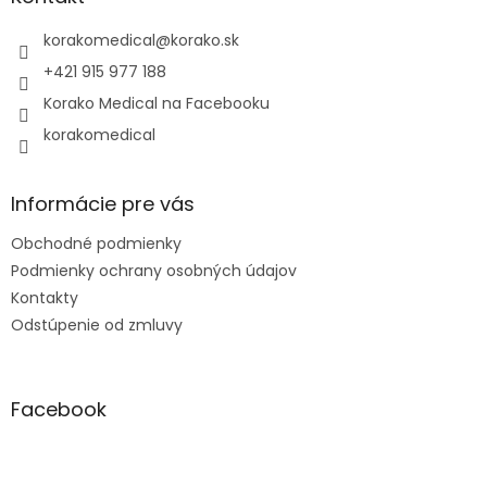
t
i
korakomedical
@
korako.sk
e
+421 915 977 188
Korako Medical na Facebooku
korakomedical
Informácie pre vás
Obchodné podmienky
Podmienky ochrany osobných údajov
Kontakty
Odstúpenie od zmluvy
Facebook