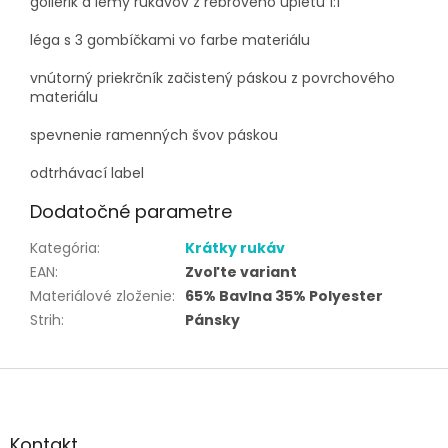
golierik a lemy rukávov z rebrového úpletu 1:1
léga s 3 gombíčkami vo farbe materiálu
vnútorný priekrčník začistený páskou z povrchového
materiálu
spevnenie ramenných švov páskou
odtrhávací label
Dodatočné parametre
Kategória
:
Krátky rukáv
EAN
:
Zvoľte variant
Materiálové zloženie
:
65% Bavlna 35% Polyester
Strih
:
Pánsky
Z
á
p
ä
Kontakt