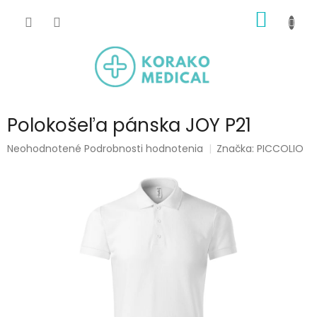
Prejsť
NÁKU
na
obsah
KOŠÍK
Polokošeľa pánska JOY P21
Priemerné
Neohodnotené
Podrobnosti hodnotenia
Značka:
PICCOLIO
hodnotenie
produktu
je
0,0
z
5
hviezdičiek.