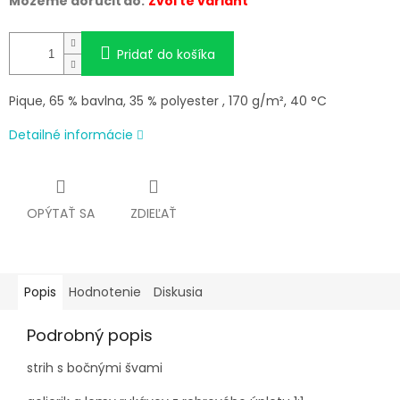
Môžeme doručiť do:
Zvoľte variant
Pridať do košíka
Pique, 65 % bavlna, 35 % polyester , 170 g/m², 40 °C
Detailné informácie
OPÝTAŤ SA
ZDIEĽAŤ
Popis
Hodnotenie
Diskusia
Podrobný popis
strih s bočnými švami