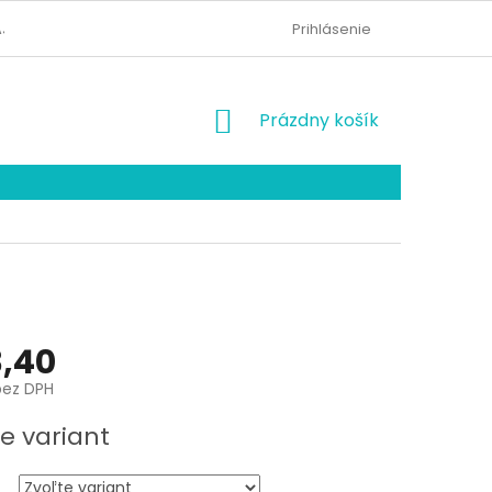
AJOV
KONTAKTY
ODSTÚPENIE OD ZMLUVY
Prihlásenie
NÁKUPNÝ
Prázdny košík
KOŠÍK
,40
bez DPH
ová
e variant