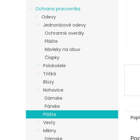
Ochrana pracovníka
Odevy
Jednorázové odevy
Ochranné overály
Plášte
Návleky na obuv
Čiapky
Polokošele
Tričká
Blúzy
Nohavice
Dámske
Pánske
Plášte
Popi
Vesty
Mikiny
Po
Dámske