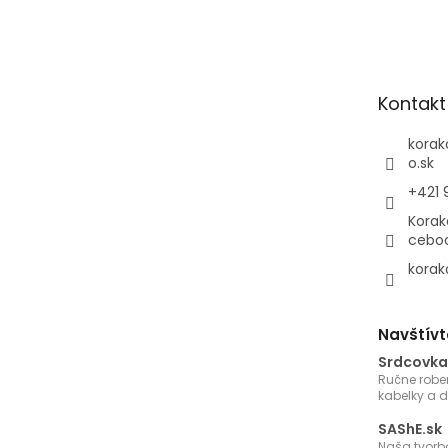
á
p
ä
t
Kontakt
i
e
korak
o.sk
+421 
Korak
cebo
korak
Navštívt
Srdcovka
Ručne robe
kabelky a 
SAShE.sk
Naša tvorb