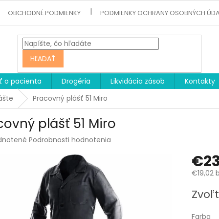
OBCHODNÉ PODMIENKY
PODMIENKY OCHRANY OSOBNÝCH ÚD
HĽADAŤ
ť o pacienta
Drogéria
Likvidácia zásob
Kontakty
ášte
Pracovný plášť 51 Miro
covný plášť 51 Miro
rné
dnotené
Podrobnosti hodnotenia
enie
€23
tu
€19,02 
Jednotk
Zvoľt
cena:
čiek.
Farba