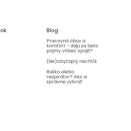
ok
Blog
Pracovná obuv a
komfort - dajú sa tieto
pojmy vôbec spojiť?
(Ne)obyčajný nechtík
Rúško alebo
respirátor? Ako si
správne vybrať