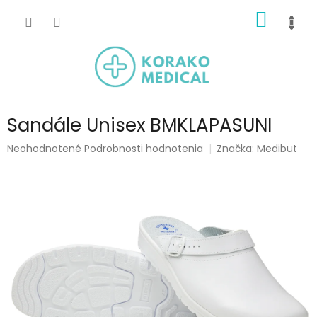
Prejsť
NÁKU
na
obsah
KOŠÍK
Sandále Unisex BMKLAPASUNI
Priemerné
Neohodnotené
Podrobnosti hodnotenia
Značka:
Medibut
hodnotenie
produktu
je
0,0
z
5
hviezdičiek.