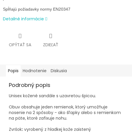
Spĺňajú požiadavky normy EN20347
Detailné informácie
OPÝTAŤ SA
ZDIEĽAŤ
Popis
Hodnotenie
Diskusia
Podrobný popis
Unisex kožené sandále s uzavretou špicou.
Obuv obsahuje jeden remienok, ktorý umožňuje
nosenie na 2 spôsoby - ako šľapky alebo s remienkom
na päte, ktoré zafixuje nohu.
Zvršok
:
vyrobený z hladkej kože zaistený