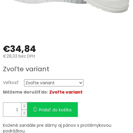
€34,84
€28,33 bez DPH
Jednotková
Zvoľte variant
cena:
Veľkosť
Môžeme doručiť do:
Zvoľte variant
Pridať do košíka
Kožené sandále pre dámy aj pánov s protišmykovou
podrážkou.