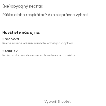
(Ne)obyčajný nechtík
Rúško alebo respirátor? Ako si správne vybrať
Navštívte nás aj na:
Srdcovka
Ručne robené kožené sandále, kabelky a doplnky
SAShE.sk
Naša tvorba na slovenskom handmade trhovisku
Vytvoril Shoptet