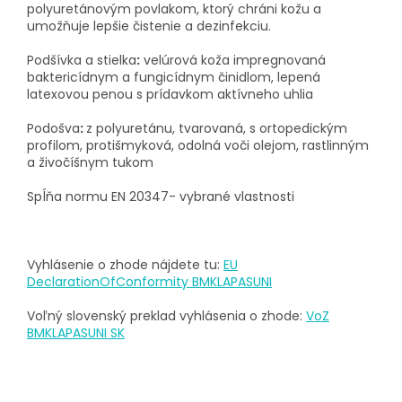
polyuretánovým povlakom, ktorý chráni kožu a
umožňuje lepšie čistenie a dezinfekciu.
Podšívka a stielka
:
velúrová koža impregnovaná
baktericídnym a fungicídnym činidlom, lepená
latexovou penou s prídavkom aktívneho uhlia
Podošva
:
z polyuretánu, tvarovaná, s ortopedickým
profilom, protišmyková, odolná voči olejom, rastlinným
a živočíšnym tukom
Spĺňa normu EN 20347- vybrané vlastnosti
Vyhlásenie o zhode nájdete tu:
EU
DeclarationOfConformity BMKLAPASUNI
Voľný slovenský preklad vyhlásenia o zhode:
VoZ
BMKLAPASUNI SK