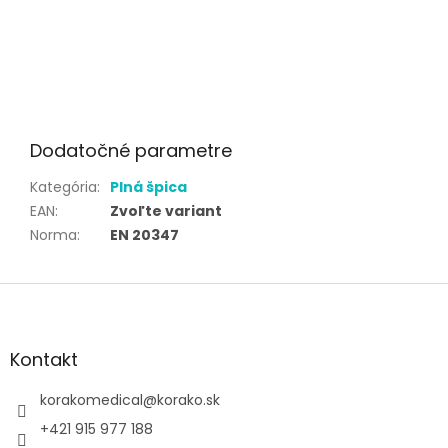
Dodatočné parametre
Kategória
:
Plná špica
EAN
:
Zvoľte variant
Norma
:
EN 20347
Z
á
p
ä
Kontakt
t
i
korakomedical
@
korako.sk
e
+421 915 977 188