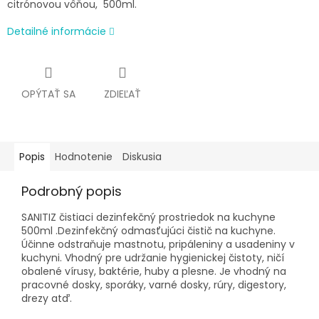
citrónovou vôňou, 500ml.
Detailné informácie
OPÝTAŤ SA
ZDIEĽAŤ
Popis
Hodnotenie
Diskusia
Podrobný popis
SANITIZ čistiaci dezinfekčný prostriedok na kuchyne
500ml .Dezinfekčný odmasťujúci čistič na kuchyne.
Účinne odstraňuje mastnotu, pripáleniny a usadeniny v
kuchyni. Vhodný pre udržanie hygienickej čistoty, ničí
obalené vírusy, baktérie, huby a plesne. Je vhodný na
pracovné dosky, sporáky, varné dosky, rúry, digestory,
drezy atď.