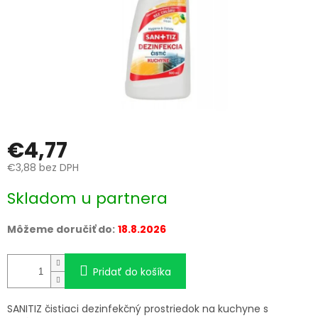
€4,77
€3,88 bez DPH
Jednotková
Skladom u partnera
cena:
Môžeme doručiť do:
18.8.2026
Pridať do košíka
SANITIZ čistiaci dezinfekčný prostriedok na kuchyne s