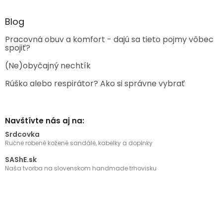
Blog
Pracovná obuv a komfort - dajú sa tieto pojmy vôbec
spojiť?
(Ne)obyčajný nechtík
Rúško alebo respirátor? Ako si správne vybrať
Navštívte nás aj na:
Srdcovka
Ručne robené kožené sandále, kabelky a doplnky
SAShE.sk
Naša tvorba na slovenskom handmade trhovisku