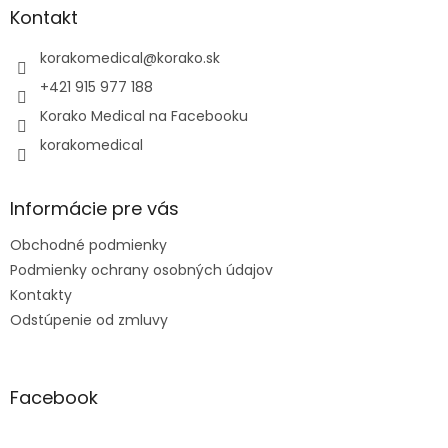
ä
Kontakt
t
i
korakomedical
@
korako.sk
e
+421 915 977 188
Korako Medical na Facebooku
korakomedical
Informácie pre vás
Obchodné podmienky
Podmienky ochrany osobných údajov
Kontakty
Odstúpenie od zmluvy
Facebook