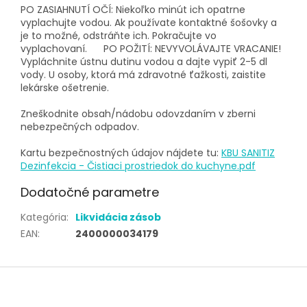
PO ZASIAHNUTÍ OČÍ: Niekoľko minút ich opatrne
vyplachujte vodou. Ak používate kontaktné šošovky a
je to možné, odstráňte ich. Pokračujte vo
vyplachovaní. PO POŽITÍ: NEVYVOLÁVAJTE VRACANIE!
Vypláchnite ústnu dutinu vodou a dajte vypiť 2-5 dl
vody. U osoby, ktorá má zdravotné ťažkosti, zaistite
lekárske ošetrenie.
Zneškodnite obsah/nádobu odovzdaním v zberni
nebezpečných odpadov.
Kartu bezpečnostných údajov nájdete tu:
KBU SANITIZ
Dezinfekcia - Čistiaci prostriedok do kuchyne.pdf
Dodatočné parametre
Kategória
:
Likvidácia zásob
EAN
:
2400000034179
Z
á
p