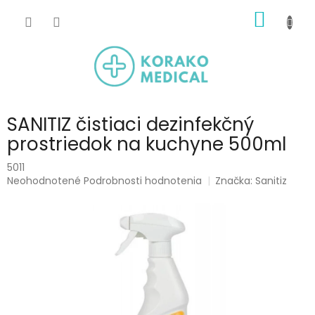
Prejsť
NÁKU
na
obsah
KOŠÍK
SANITIZ čistiaci dezinfekčný
prostriedok na kuchyne 500ml
5011
Priemerné
Neohodnotené
Podrobnosti hodnotenia
Značka:
Sanitiz
hodnotenie
produktu
je
0,0
z
5
hviezdičiek.