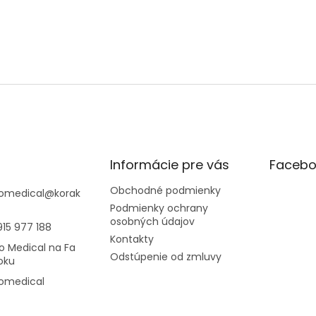
Informácie pre vás
Facebo
Obchodné podmienky
omedical
@
korak
Podmienky ochrany
osobných údajov
915 977 188
Kontakty
o Medical na Fa
Odstúpenie od zmluvy
oku
omedical