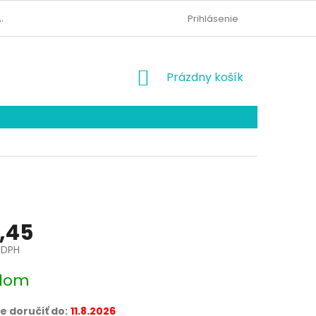
AJOV
KONTAKTY
ODSTÚPENIE OD ZMLUVY
Prihlásenie
NÁKUPNÝ
Prázdny košík
KOŠÍK
,45
 DPH
ová
dom
 doručiť do:
11.8.2026