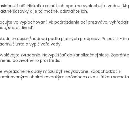
asiahnutí očí: Niekoľko minút ich opatrne vyplachujte vodou. Ak
aktné šošovky a je to možné, odstráňte ich.
ačujte vo vyplachovaní. Ak podráždenie očí pretrváva: vyhľadajt
c/starostlivosť.
kodnite obsah/nádobu podľa platných predpisov. Pri požití - ih
áchnuť ústa a vypiť veľa vody.
volávajte zvracanie. Nevypúšťať do kanalizačnej siete. Zabráňt
neniu do životného prostredia.
ne vyprázdnené obaly môžu byť recyklované. Zaobchádzať s
taminovanými obalmi rovnakým spôsobom ako s látkou samotn