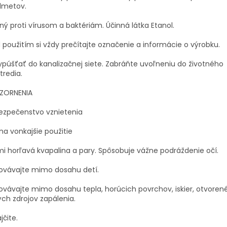
dmetov.
ný proti vírusom a baktériám. Účinná látka Etanol.
 použitím si vždy prečítajte označenie a informácie o výrobku.
púšťať do kanalizačnej siete. Zabráňte uvoľneniu do životného
tredia.
ZORNENIA
ezpečenstvo vznietenia
na vonkajšie použitie
i horľavá kvapalina a pary. Spôsobuje vážne podráždenie očí.
ovávajte mimo dosahu detí.
vávajte mimo dosahu tepla, horúcich povrchov, iskier, otvore
ých zdrojov zapálenia.
jčite.