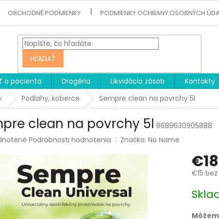
OBCHODNÉ PODMIENKY
PODMIENKY OCHRANY OSOBNÝCH ÚD
HĽADAŤ
ť o pacienta
Drogéria
Likvidácia zásob
Kontakty
y
Podlahy, koberce
Sempre clean na povrchy 5l
pre clean na povrchy 5l
8689630905888
rné
dnotené
Podrobnosti hodnotenia
Značka:
No Name
enie
€18
tu
€15 bez
Jednotk
Skla
cena:
čiek.
Môžeme