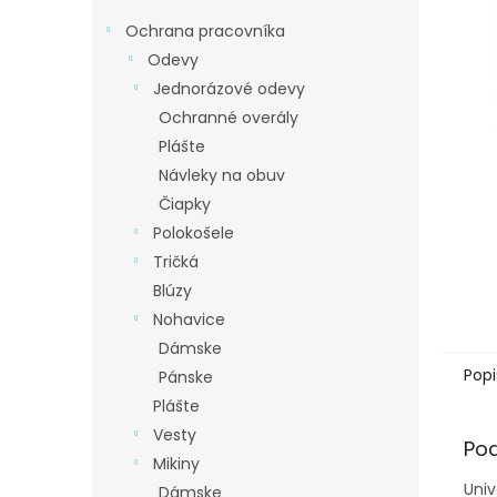
Ochrana pracovníka
Odevy
Jednorázové odevy
Ochranné overály
Plášte
Návleky na obuv
Čiapky
Polokošele
Tričká
Blúzy
Nohavice
Dámske
Popi
Pánske
Plášte
Vesty
Po
Mikiny
Univ
Dámske