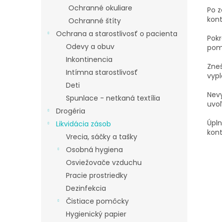
Ochranné okuliare
Po z
kont
Ochranné štíty
Ochrana a starostlivosť o pacienta
Pokr
Odevy a obuv
pomo
Inkontinencia
Zneš
Intímna starostlivosť
vypl
Deti
Nevy
Spunlace - netkaná textília
uvoľ
Drogéria
Úpl
Likvidácia zásob
kon
Vrecia, sáčky a tašky
Osobná hygiena
Osviežovače vzduchu
Pracie prostriedky
Dezinfekcia
Čistiace pomôcky
Hygienický papier