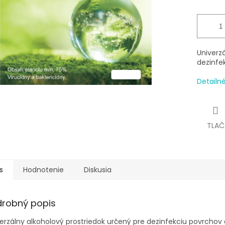
Univerz
dezinfe
Detailn
TLAČ
s
Hodnotenie
Diskusia
drobný popis
erzálny alkoholový prostriedok určený pre dezinfekciu povrchov 