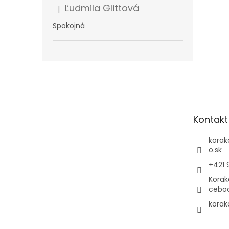
Ľudmila Glittová
|
Hodnotenie produktu je 5 z 5 hviezdičiek.
Spokojná
Z
á
p
ä
t
Kontakt
i
e
korak
o.sk
+421 
Korak
cebo
korak