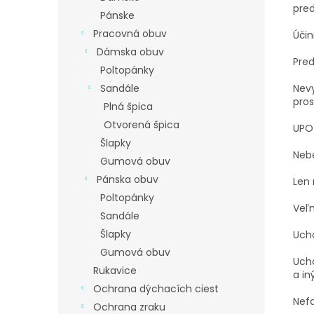
pre
Pánske
Pracovná obuv
Účin
Dámska obuv
Pred
Poltopánky
Sandále
Nevy
pros
Plná špica
Otvorená špica
UPO
Šlapky
Neb
Gumová obuv
Pánska obuv
Len 
Poltopánky
Veľm
Sandále
Šlapky
Uch
Gumová obuv
Ucho
Rukavice
a in
Ochrana dýchacích ciest
Nefa
Ochrana zraku