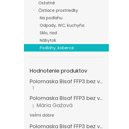
Ostatné
Čistiace prostriedky
Na podlahu
Odpady, WC, kuchyňa
Sklo, riad
Nábytok
Podlahy, koberce
Hodnotenie produktov
Polomaska Bisaf FFP3 bez ventilčeka , balenie 15 ks
|
Hodnotenie produktu je 5 z 5 hviezdičiek.
Polomaska Bisaf FFP3 bez ventilčeka 99 % , balenie 1 ks
Mária Gažová
|
Hodnotenie produktu je 5 z 5 hviezdičiek.
Veĺmi dobre
Polomaska Bisaf FFP3 bez ventilčeka , balenie 15 ks