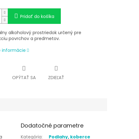
Pridať do košíka
álny alkoholový prostriedok určený pre
kciu povrchov a predmetov.
é informácie
OPÝTAŤ SA
ZDIEĽAŤ
Dodatočné parametre
a
Kategória
:
Podlahy, koberce