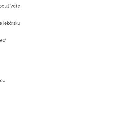
 používate
e lekársku
neď
e
ou.