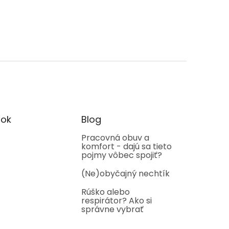
ok
Blog
Pracovná obuv a
komfort - dajú sa tieto
pojmy vôbec spojiť?
(Ne)obyčajný nechtík
Rúško alebo
respirátor? Ako si
správne vybrať