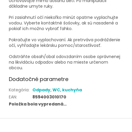
Uchovávajte mimo dosahu detí. Po manipulácii
dôkladne umyte ruky.
Pri zasiahnutí očí niekoľko minút opatrne vyplachujte
vodou. Vyberte kontaktné šošovky, ak sú nasadené a
pokiaľ ich možno vybrať ľahko.
Pokračujte vo vyplachovaní. Ak pretrváva podráždenie
očí, vyhľadajte lekársku pomoc/starostlivosť.
Odstráňte obsah/obal odovzdaním osobe oprávnenej
na likvidáciu odpadov alebo na mieste určenom
obcou.
Dodatočné parametre
Kategória
:
Odpady, WC, kuchyňa
EAN
:
8594003010170
Položka bola vypredaná…
Z
á