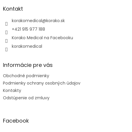
p
ä
Kontakt
t
i
korakomedical
@
korako.sk
e
+421 915 977 188
Korako Medical na Facebooku
korakomedical
Informácie pre vás
Obchodné podmienky
Podmienky ochrany osobných údajov
Kontakty
Odstúpenie od zmluvy
Facebook