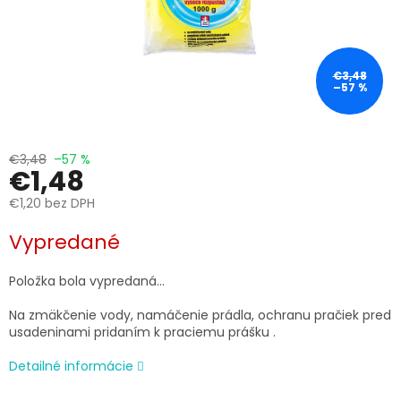
€3,48
–57 %
€3,48
–57 %
€1,48
€1,20 bez DPH
Jednotková
Vypredané
cena:
Položka bola vypredaná…
Na zmäkčenie vody, namáčenie prádla, ochranu pračiek pred
usadeninami pridaním k praciemu prášku .
Detailné informácie