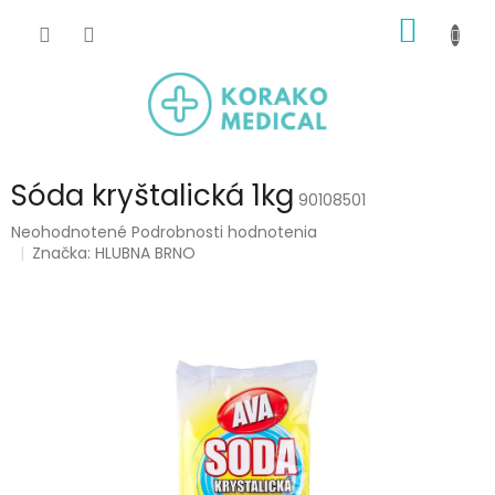
Prejsť
NÁKU
na
obsah
KOŠÍK
Sóda kryštalická 1kg
90108501
Priemerné
Neohodnotené
Podrobnosti hodnotenia
hodnotenie
Značka:
HLUBNA BRNO
produktu
je
0,0
z
5
hviezdičiek.