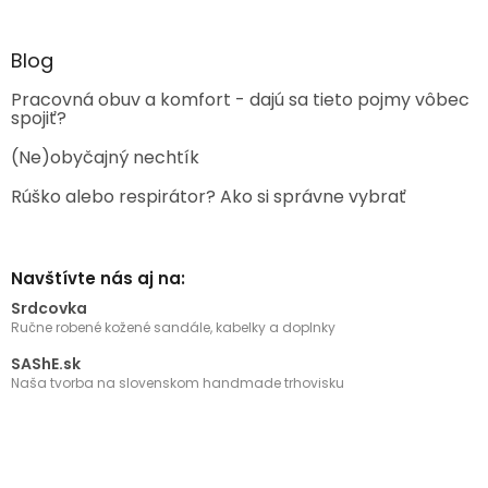
Blog
Pracovná obuv a komfort - dajú sa tieto pojmy vôbec
spojiť?
(Ne)obyčajný nechtík
Rúško alebo respirátor? Ako si správne vybrať
Navštívte nás aj na:
Srdcovka
Ručne robené kožené sandále, kabelky a doplnky
SAShE.sk
Naša tvorba na slovenskom handmade trhovisku