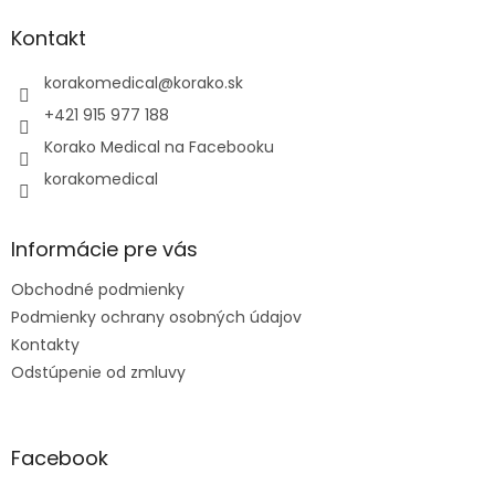
p
ä
Kontakt
t
i
korakomedical
@
korako.sk
e
+421 915 977 188
Korako Medical na Facebooku
korakomedical
Informácie pre vás
Obchodné podmienky
Podmienky ochrany osobných údajov
Kontakty
Odstúpenie od zmluvy
Facebook