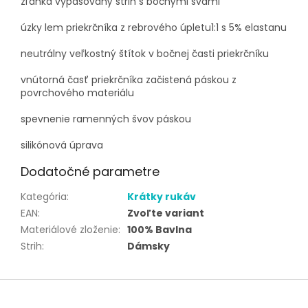
zľahka vypasovaný strih s bočnými švami
úzky lem priekrčníka z rebrového úpletu1:1 s 5% elastanu
neutrálny veľkostný štítok v bočnej časti priekrčníku
vnútorná časť priekrčníka začistená páskou z
povrchového materiálu
spevnenie ramenných švov páskou
silikónová úprava
Dodatočné parametre
Kategória
:
Krátky rukáv
EAN
:
Zvoľte variant
Materiálové zloženie
:
100% Bavlna
Strih
:
Dámsky
Z
á