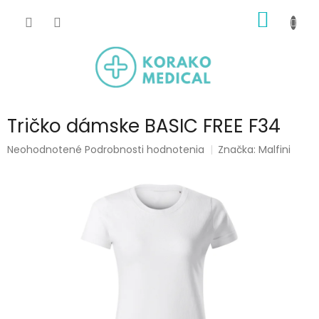
Prejsť
NÁKU
na
obsah
KOŠÍK
Tričko dámske BASIC FREE F34
Priemerné
Neohodnotené
Podrobnosti hodnotenia
Značka:
Malfini
hodnotenie
produktu
je
0,0
z
5
hviezdičiek.