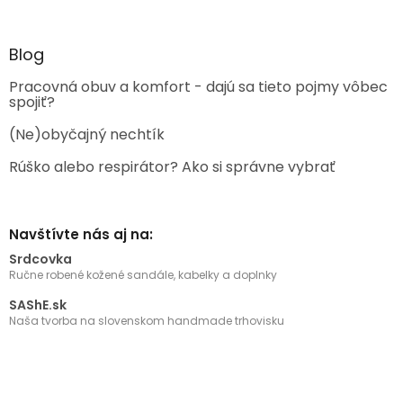
Blog
Pracovná obuv a komfort - dajú sa tieto pojmy vôbec
spojiť?
(Ne)obyčajný nechtík
Rúško alebo respirátor? Ako si správne vybrať
Navštívte nás aj na:
Srdcovka
Ručne robené kožené sandále, kabelky a doplnky
SAShE.sk
Naša tvorba na slovenskom handmade trhovisku