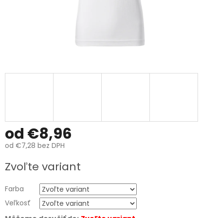
od
€8,96
od
€7,28
bez DPH
Jednotková
Zvoľte variant
cena:
Farba
Veľkosť