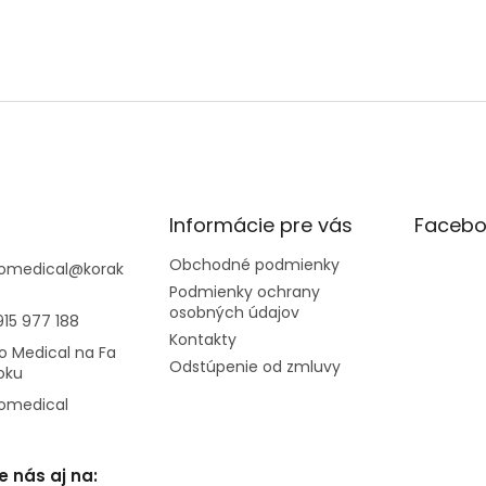
Informácie pre vás
Facebo
Obchodné podmienky
omedical
@
korak
Podmienky ochrany
osobných údajov
915 977 188
Kontakty
o Medical na Fa
Odstúpenie od zmluvy
oku
omedical
e nás aj na: