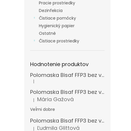
Pracie prostriedky
Dezinfekcia
Čistiace pomôcky
Hygienický papier
Ostatné
Čistiace prostriedky
Hodnotenie produktov
Polomaska Bisaf FFP3 bez ventilčeka , balenie 15 ks
|
Hodnotenie produktu je 5 z 5 hviezdičiek.
Polomaska Bisaf FFP3 bez ventilčeka 99 % , balenie 1 ks
Mária Gažová
|
Hodnotenie produktu je 5 z 5 hviezdičiek.
Veĺmi dobre
Polomaska Bisaf FFP3 bez ventilčeka , balenie 15 ks
Ľudmila Glittová
|
Hodnotenie produktu je 5 z 5 hviezdičiek.