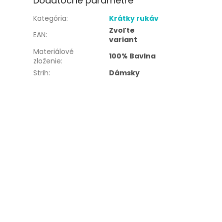
Dodatočné parametre
Kategória
:
Krátky rukáv
Zvoľte
EAN
:
variant
Materiálové
100% Bavlna
zloženie
:
Strih
:
Dámsky