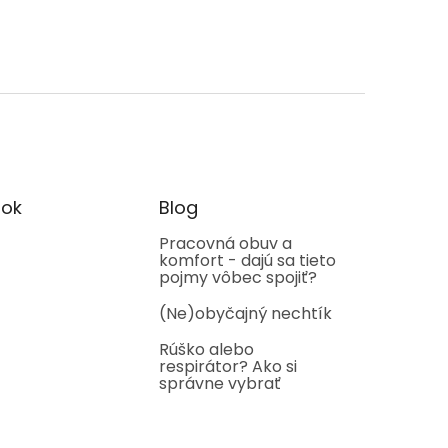
ok
Blog
Pracovná obuv a
komfort - dajú sa tieto
pojmy vôbec spojiť?
(Ne)obyčajný nechtík
Rúško alebo
respirátor? Ako si
správne vybrať