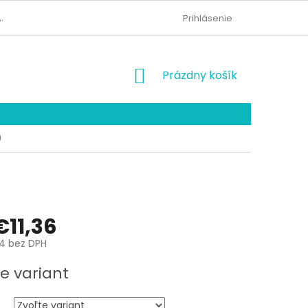
AJOV
KONTAKTY
ODSTÚPENIE OD ZMLUVY
Prihlásenie
NÁKUPNÝ
Prázdny košík
KOŠÍK
0
€11,36
4
bez DPH
ová
e variant