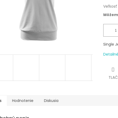
Veľkosť
Môžeme
Single J
Detailn
TLAČ
s
Hodnotenie
Diskusia