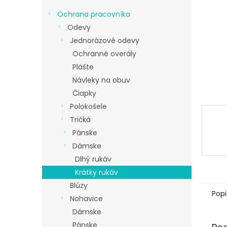
Ochrana pracovníka
Odevy
Jednorázové odevy
Ochranné overály
Plášte
Návleky na obuv
Čiapky
Polokošele
Tričká
Pánske
Dámske
Dlhý rukáv
Krátky rukáv
Blúzy
Popi
Nohavice
Dámske
Pánske