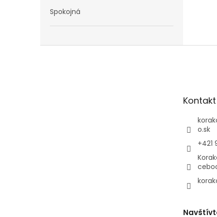
Spokojná
Z
á
p
ä
t
Kontakt
i
e
korak
o.sk
+421 
Korak
cebo
korak
Navštívt