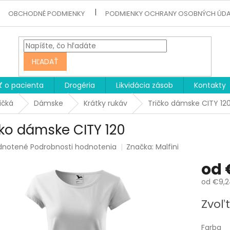
OBCHODNÉ PODMIENKY
PODMIENKY OCHRANY OSOBNÝCH ÚD
HĽADAŤ
ť o pacienta
Drogéria
Likvidácia zásob
Kontakty
ičká
Dámske
Krátky rukáv
Tričko dámske CITY 12
čko dámske CITY 120
rné
dnotené
Podrobnosti hodnotenia
Značka:
Malfini
enie
od
tu
od
€9,2
Jednotk
Zvoľt
cena:
čiek.
Farba