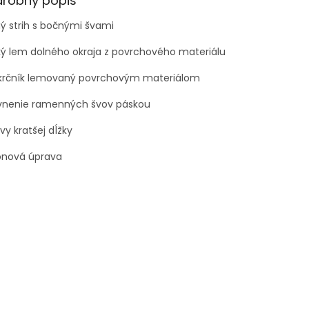
drobný popis
ý strih s bočnými švami
ký lem dolného okraja z povrchového materiálu
ekrčník lemovaný povrchovým materiálom
vnenie ramenných švov páskou
vy kratšej dĺžky
kónová úprava