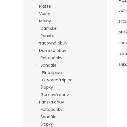
Po
Plášte
voľn
Vesty
Mikiny
širo
Dámske
pri
Pánske
spe
Pracovná obuv
Dámska obuv
ruká
Poltopánky
sili
Sandále
Plná špica
Otvorená špica
Šlapky
Gumová obuv
Pánska obuv
Poltopánky
Sandále
Šlapky