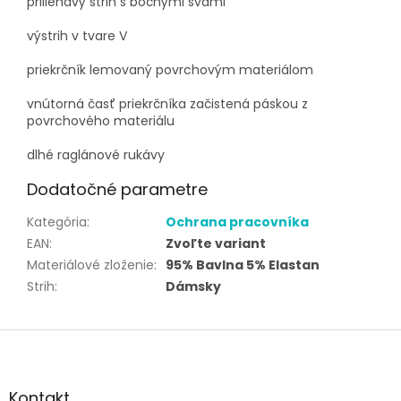
priliehavý strih s bočnými švami
výstrih v tvare V
priekrčník lemovaný povrchovým materiálom
vnútorná časť priekrčníka začistená páskou z
povrchového materiálu
dlhé raglánové rukávy
Dodatočné parametre
Kategória
:
Ochrana pracovníka
EAN
:
Zvoľte variant
Materiálové zloženie
:
95% Bavlna 5% Elastan
Strih
:
Dámsky
Z
á
p
ä
Kontakt