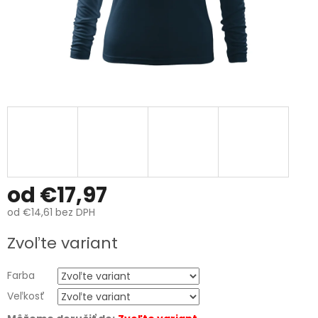
od
€17,97
od
€14,61
bez DPH
Jednotková
Zvoľte variant
cena:
Farba
Veľkosť