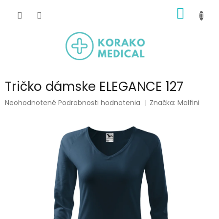
Prejsť
NÁKU
na
obsah
KOŠÍK
Tričko dámske ELEGANCE 127
Priemerné
Neohodnotené
Podrobnosti hodnotenia
Značka:
Malfini
hodnotenie
produktu
je
0,0
z
5
hviezdičiek.