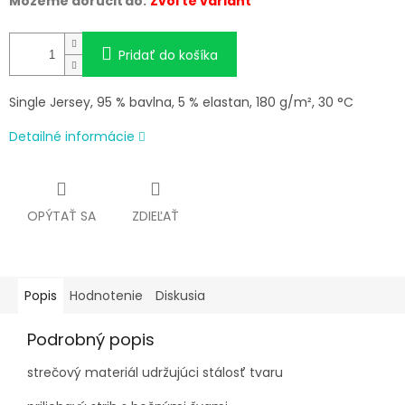
Môžeme doručiť do:
Zvoľte variant
Pridať do košíka
Single Jersey, 95 % bavlna, 5 % elastan, 180 g/m², 30 °C
Detailné informácie
OPÝTAŤ SA
ZDIEĽAŤ
Popis
Hodnotenie
Diskusia
Podrobný popis
strečový materiál udržujúci stálosť tvaru