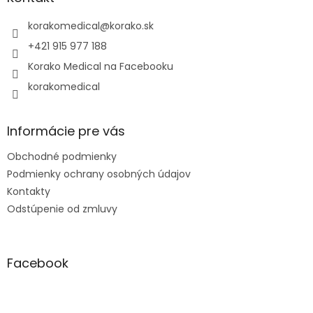
t
i
korakomedical
@
korako.sk
e
+421 915 977 188
Korako Medical na Facebooku
korakomedical
Informácie pre vás
Obchodné podmienky
Podmienky ochrany osobných údajov
Kontakty
Odstúpenie od zmluvy
Facebook