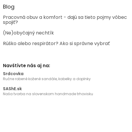
Blog
Pracovná obuv a komfort - dajú sa tieto pojmy vôbec
spojiť?
(Ne)obyčajný nechtík
Rúško alebo respirátor? Ako si správne vybrať
Navštívte nás aj na:
Srdcovka
Ručne robené kožené sandále, kabelky a doplnky
SAShE.sk
Naša tvorba na slovenskom handmade trhovisku