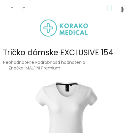
Prejsť
NÁKU
na
obsah
KOŠÍK
Tričko dámske EXCLUSIVE 154
Priemerné
Neohodnotené
Podrobnosti hodnotenia
hodnotenie
Značka:
MALFINI Premium
produktu
je
0,0
z
5
hviezdičiek.