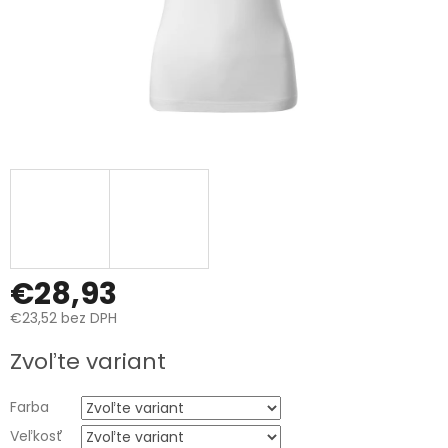
€28,93
€23,52 bez DPH
Jednotková
Zvoľte variant
cena:
Farba
Veľkosť