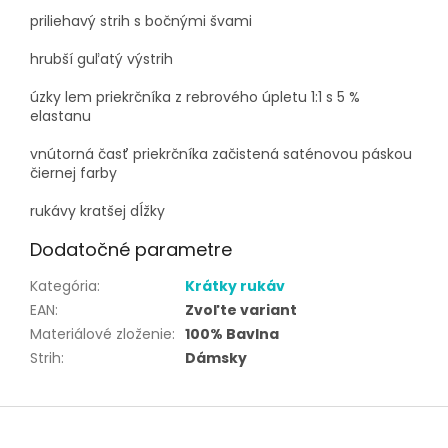
priliehavý strih s bočnými švami
hrubší guľatý výstrih
úzky lem priekrčníka z rebrového úpletu 1:1 s 5 %
elastanu
vnútorná časť priekrčníka začistená saténovou páskou
čiernej farby
rukávy kratšej dĺžky
Dodatočné parametre
Kategória
:
Krátky rukáv
EAN
:
Zvoľte variant
Materiálové zloženie
:
100% Bavlna
Strih
:
Dámsky
Z
á