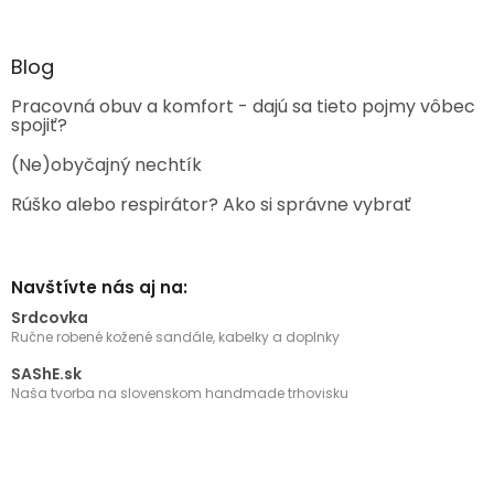
Blog
Pracovná obuv a komfort - dajú sa tieto pojmy vôbec
spojiť?
(Ne)obyčajný nechtík
Rúško alebo respirátor? Ako si správne vybrať
Navštívte nás aj na:
Srdcovka
Ručne robené kožené sandále, kabelky a doplnky
SAShE.sk
Naša tvorba na slovenskom handmade trhovisku