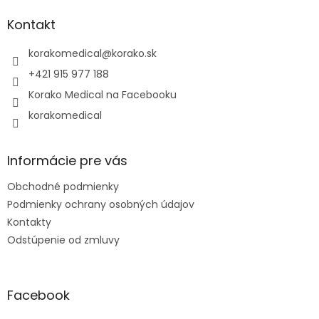
p
ä
Kontakt
t
i
korakomedical
@
korako.sk
e
+421 915 977 188
Korako Medical na Facebooku
korakomedical
Informácie pre vás
Obchodné podmienky
Podmienky ochrany osobných údajov
Kontakty
Odstúpenie od zmluvy
Facebook