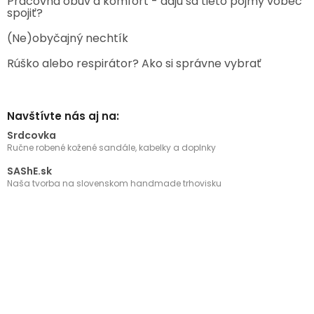
Pracovná obuv a komfort - dajú sa tieto pojmy vôbec
spojiť?
(Ne)obyčajný nechtík
Rúško alebo respirátor? Ako si správne vybrať
Navštívte nás aj na:
Srdcovka
Ručne robené kožené sandále, kabelky a doplnky
SAShE.sk
Naša tvorba na slovenskom handmade trhovisku