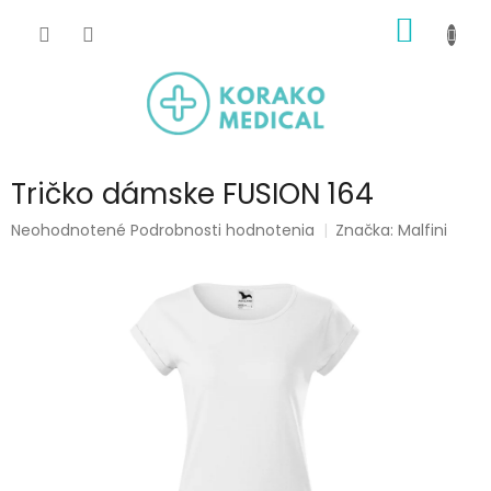
Prejsť
NÁKU
na
obsah
KOŠÍK
Tričko dámske FUSION 164
Priemerné
Neohodnotené
Podrobnosti hodnotenia
Značka:
Malfini
hodnotenie
produktu
je
0,0
z
5
hviezdičiek.