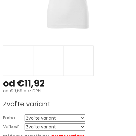
od
€11,92
od
€9,69
bez DPH
Jednotková
Zvoľte variant
cena:
Farba
Veľkosť