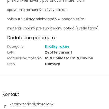
priekrčník lemovaný povrchovým materiálom
spevnenie ramenných švov páskou
vyhrnuté rukávy prichytené v 4 bodoch šitím
materiál vhodný pre sublimačnú potlač (svetlé farby)
Dodatočné parametre
Kategória
:
Krátky rukáv
EAN
:
Zvoľte variant
Materiálové zloženie
:
65% Polyester 35% Bavlna
Strih
:
Dámsky
Z
á
p
ä
Kontakt
t
i
korakomedical
@
korako.sk