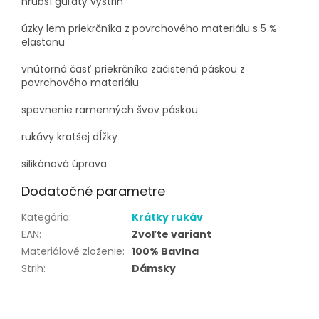
hrubší guľatý výstrih
úzky lem priekrčníka z povrchového materiálu s 5 %
elastanu
vnútorná časť priekrčníka začistená páskou z
povrchového materiálu
spevnenie ramenných švov páskou
rukávy kratšej dĺžky
silikónová úprava
Dodatočné parametre
Kategória
:
Krátky rukáv
EAN
:
Zvoľte variant
Materiálové zloženie
:
100% Bavlna
Strih
:
Dámsky
Z