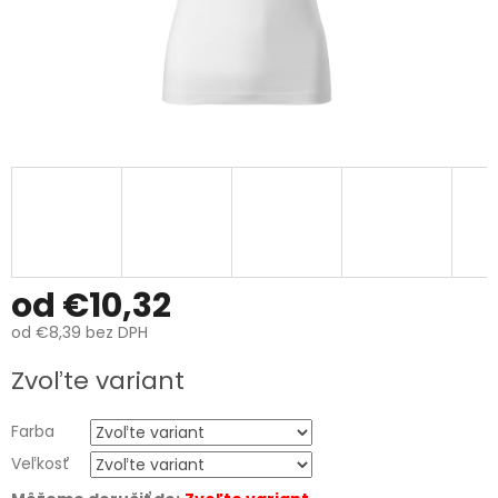
od
€10,32
od
€8,39
bez DPH
Jednotková
Zvoľte variant
cena:
Farba
Veľkosť