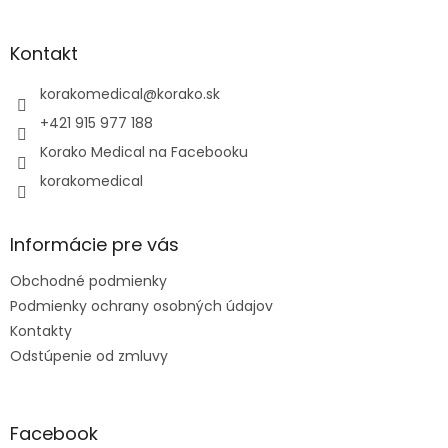
á
p
ä
Kontakt
t
i
korakomedical
@
korako.sk
e
+421 915 977 188
Korako Medical na Facebooku
korakomedical
Informácie pre vás
Obchodné podmienky
Podmienky ochrany osobných údajov
Kontakty
Odstúpenie od zmluvy
Facebook