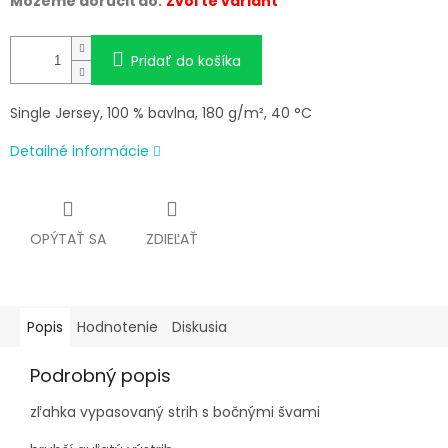
Môžeme doručiť do:
Zvoľte variant
Pridať do košíka
Single Jersey, 100 % bavlna, 180 g/m², 40 °C
Detailné informácie
OPÝTAŤ SA
ZDIEĽAŤ
Popis
Hodnotenie
Diskusia
Podrobný popis
zľahka vypasovaný strih s bočnými švami