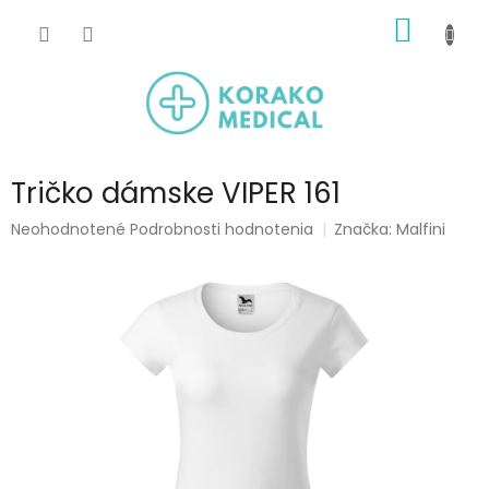
Prejsť
NÁKU
na
obsah
KOŠÍK
Tričko dámske VIPER 161
Priemerné
Neohodnotené
Podrobnosti hodnotenia
Značka:
Malfini
hodnotenie
produktu
je
0,0
z
5
hviezdičiek.