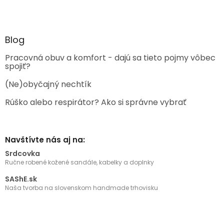
Blog
Pracovná obuv a komfort - dajú sa tieto pojmy vôbec
spojiť?
(Ne)obyčajný nechtík
Rúško alebo respirátor? Ako si správne vybrať
Navštívte nás aj na:
Srdcovka
Ručne robené kožené sandále, kabelky a doplnky
SAShE.sk
Naša tvorba na slovenskom handmade trhovisku