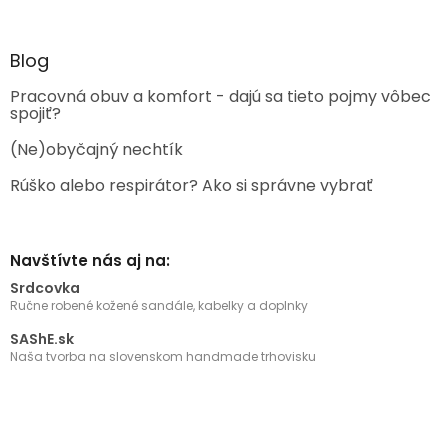
Blog
Pracovná obuv a komfort - dajú sa tieto pojmy vôbec
spojiť?
(Ne)obyčajný nechtík
Rúško alebo respirátor? Ako si správne vybrať
Navštívte nás aj na:
Srdcovka
Ručne robené kožené sandále, kabelky a doplnky
SAShE.sk
Naša tvorba na slovenskom handmade trhovisku