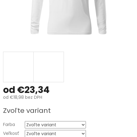
od
€23,34
od
€18,98
bez DPH
Jednotková
Zvoľte variant
cena:
Farba
Veľkosť