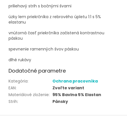
priliehavý strih s bočnými švami
úzky lem priekrčníka z rebrového úpletu 1:1 s 5%
elastanu
vnútorná časť priekrčníka začistená kontrastnou
páskou
spevnenie ramenných švov páskou
dlhé rukávy
Dodatočné parametre
Kategória
:
Ochrana pracovníka
EAN
:
Zvoľte variant
Materiálové zloženie
:
95% Bavlna 5% Elastan
Strih
:
Pánsky
Z
á