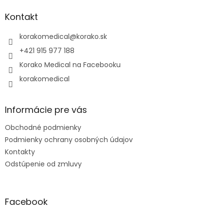
p
ä
Kontakt
t
i
korakomedical
@
korako.sk
e
+421 915 977 188
Korako Medical na Facebooku
korakomedical
Informácie pre vás
Obchodné podmienky
Podmienky ochrany osobných údajov
Kontakty
Odstúpenie od zmluvy
Facebook