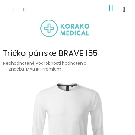
Prejsť
NÁKU
na
obsah
KOŠÍK
Tričko pánske BRAVE 155
Priemerné
Neohodnotené
Podrobnosti hodnotenia
hodnotenie
Značka:
MALFINI Premium
produktu
je
0,0
z
5
hviezdičiek.