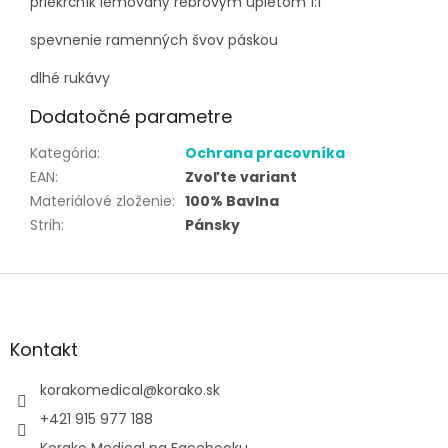
priekrčník lemovaný rebrovým úpletom 1:1
spevnenie ramenných švov páskou
dlhé rukávy
Dodatočné parametre
Kategória
:
Ochrana pracovníka
EAN
:
Zvoľte variant
Materiálové zloženie
:
100% Bavlna
Strih
:
Pánsky
Z
á
p
ä
Kontakt
t
i
korakomedical
@
korako.sk
e
+421 915 977 188