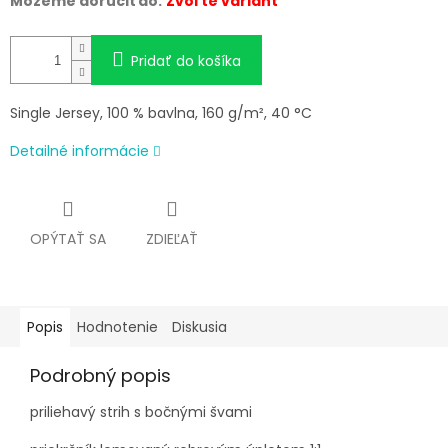
Môžeme doručiť do:
Zvoľte variant
Pridať do košíka
Single Jersey, 100 % bavlna, 160 g/m², 40 °C
Detailné informácie
OPÝTAŤ SA
ZDIEĽAŤ
Popis
Hodnotenie
Diskusia
Podrobný popis
priliehavý strih s bočnými švami