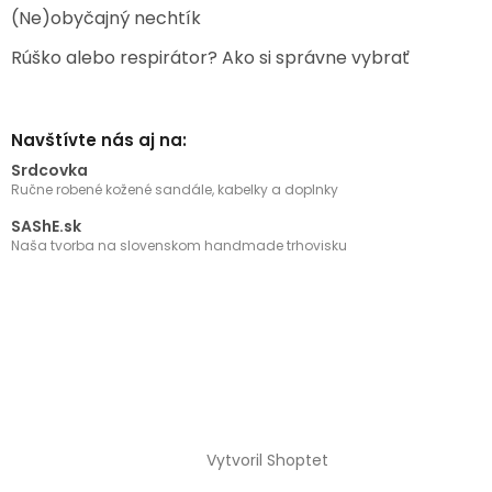
(Ne)obyčajný nechtík
Rúško alebo respirátor? Ako si správne vybrať
Navštívte nás aj na:
Srdcovka
Ručne robené kožené sandále, kabelky a doplnky
SAShE.sk
Naša tvorba na slovenskom handmade trhovisku
Vytvoril Shoptet