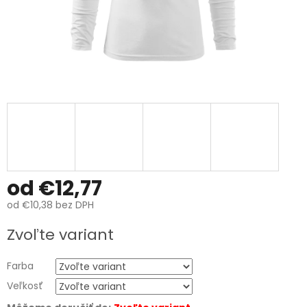
od
€12,77
od
€10,38
bez DPH
Jednotková
Zvoľte variant
cena:
Farba
Veľkosť