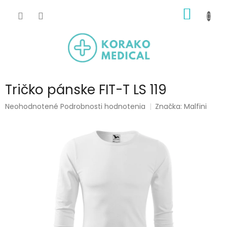
Prejsť
NÁKU
na
obsah
KOŠÍK
Tričko pánske FIT-T LS 119
Priemerné
Neohodnotené
Podrobnosti hodnotenia
Značka:
Malfini
hodnotenie
produktu
je
0,0
z
5
hviezdičiek.