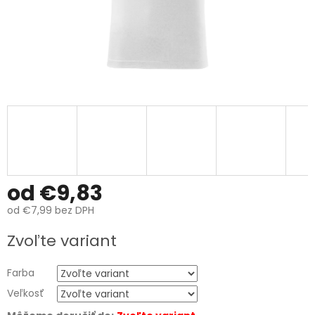
od
€9,83
od
€7,99
bez DPH
Jednotková
Zvoľte variant
cena:
Farba
Veľkosť