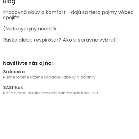
Blog
Pracovná obuv a komfort - dajú sa tieto pojmy vôbec
spojiť?
(Ne)obyčajný nechtík
Rúško alebo respirátor? Ako si správne vybrať
Navštívte nás aj na:
Srdcovka
Ručne robené kožené sandále, kabelky a doplnky
SAShE.sk
Naša tvorba na slovenskom handmade trhovisku