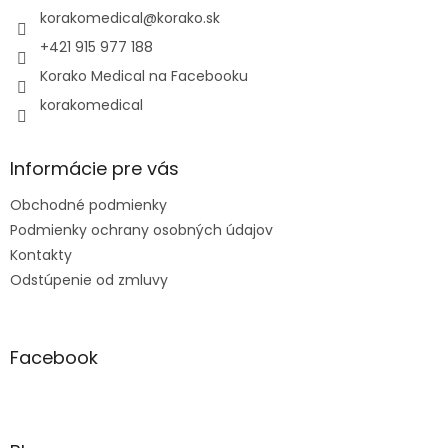
i
korakomedical
@
korako.sk
e
+421 915 977 188
Korako Medical na Facebooku
korakomedical
Informácie pre vás
Obchodné podmienky
Podmienky ochrany osobných údajov
Kontakty
Odstúpenie od zmluvy
Facebook