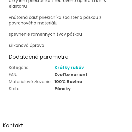
úzky lem priekrčníka z rebrového úpletu 1:1 s 5 %
elastanu
vnútorná časť priekrčníka začistená páskou z
povrchového materiálu
spevnenie ramenných švov páskou
silikónová úprava
Dodatočné parametre
Kategória
:
Krátky rukáv
EAN
:
Zvoľte variant
Materiálové zloženie
:
100% Bavlna
Strih
:
Pánsky
Z
á
p
ä
Kontakt
t