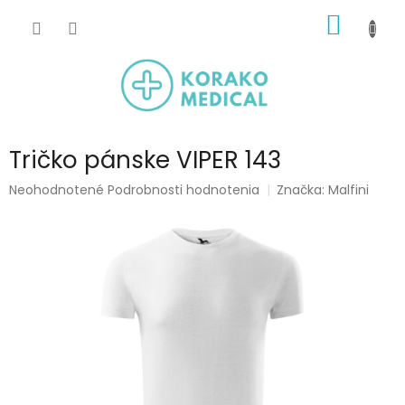
Prejsť
NÁKU
na
obsah
KOŠÍK
Tričko pánske VIPER 143
Priemerné
Neohodnotené
Podrobnosti hodnotenia
Značka:
Malfini
hodnotenie
produktu
je
0,0
z
5
hviezdičiek.