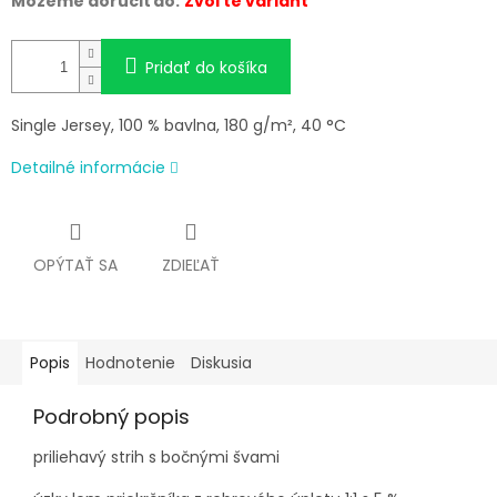
Môžeme doručiť do:
Zvoľte variant
Pridať do košíka
Single Jersey, 100 % bavlna, 180 g/m², 40 °C
Detailné informácie
OPÝTAŤ SA
ZDIEĽAŤ
Popis
Hodnotenie
Diskusia
Podrobný popis
priliehavý strih s bočnými švami