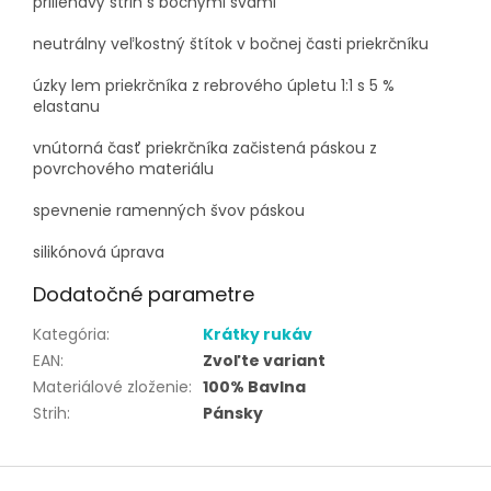
priliehavý strih s bočnými švami
neutrálny veľkostný štítok v bočnej časti priekrčníku
úzky lem priekrčníka z rebrového úpletu 1:1 s 5 %
elastanu
vnútorná časť priekrčníka začistená páskou z
povrchového materiálu
spevnenie ramenných švov páskou
silikónová úprava
Dodatočné parametre
Kategória
:
Krátky rukáv
EAN
:
Zvoľte variant
Materiálové zloženie
:
100% Bavlna
Strih
:
Pánsky
Z