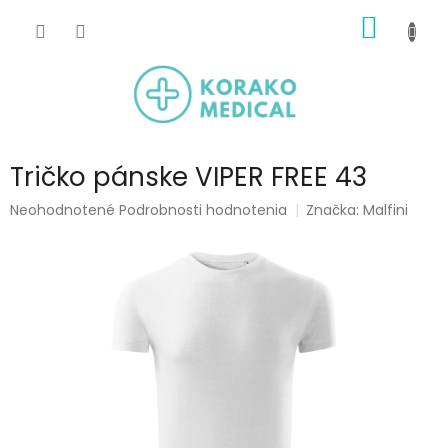
Prejsť
NÁKU
na
obsah
KOŠÍK
Tričko pánske VIPER FREE 43
Priemerné
Neohodnotené
Podrobnosti hodnotenia
Značka:
Malfini
hodnotenie
produktu
je
0,0
z
5
hviezdičiek.