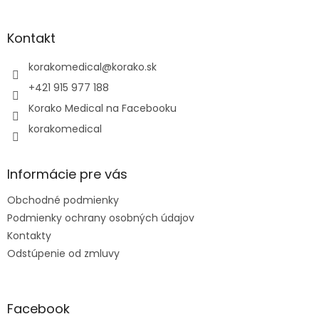
á
p
ä
Kontakt
t
i
korakomedical
@
korako.sk
e
+421 915 977 188
Korako Medical na Facebooku
korakomedical
Informácie pre vás
Obchodné podmienky
Podmienky ochrany osobných údajov
Kontakty
Odstúpenie od zmluvy
Facebook