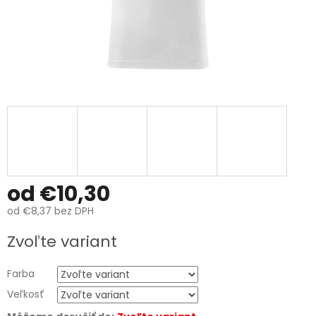
od
€10,30
od
€8,37
bez DPH
Jednotková
Zvoľte variant
cena:
Farba
Veľkosť