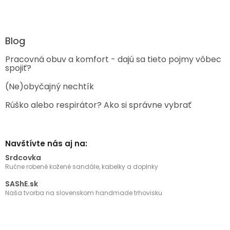
Blog
Pracovná obuv a komfort - dajú sa tieto pojmy vôbec
spojiť?
(Ne)obyčajný nechtík
Rúško alebo respirátor? Ako si správne vybrať
Navštívte nás aj na:
Srdcovka
Ručne robené kožené sandále, kabelky a doplnky
SAShE.sk
Naša tvorba na slovenskom handmade trhovisku