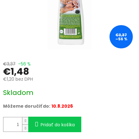
€3,37
–56 %
€3,37
–56 %
€1,48
€1,20 bez DPH
Jednotková
Skladom
cena:
Môžeme doručiť do:
10.8.2026
Pridať do košíka