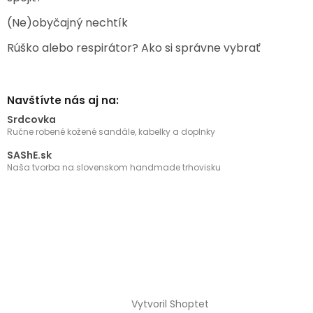
(Ne)obyčajný nechtík
Rúško alebo respirátor? Ako si správne vybrať
Navštívte nás aj na:
Srdcovka
Ručne robené kožené sandále, kabelky a doplnky
SAShE.sk
Naša tvorba na slovenskom handmade trhovisku
Vytvoril Shoptet