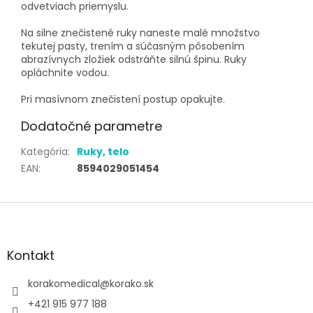
odvetviach priemyslu.
Na silne znečistené ruky naneste malé množstvo
tekutej pasty, trením a súčasným pôsobením
abrazívnych zložiek odstráňte silnú špinu. Ruky
opláchnite vodou.
Pri masívnom znečistení postup opakujte.
Dodatočné parametre
Kategória
:
Ruky, telo
EAN
:
8594029051454
Z
á
p
ä
Kontakt
t
i
korakomedical
@
korako.sk
e
+421 915 977 188