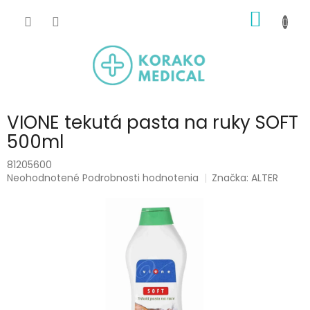
Prejsť
NÁKU
na
obsah
KOŠÍK
VIONE tekutá pasta na ruky SOFT
500ml
81205600
Priemerné
Neohodnotené
Podrobnosti hodnotenia
Značka:
ALTER
hodnotenie
produktu
je
0,0
z
5
hviezdičiek.