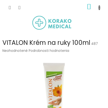
Prejsť
NÁKU
na
obsah
KOŠÍK
VITALON Krém na ruky 100ml
487
Priemerné
Neohodnotené
Podrobnosti hodnotenia
hodnotenie
produktu
je
0,0
z
5
hviezdičiek.