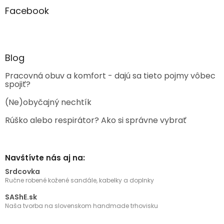
Facebook
Blog
Pracovná obuv a komfort - dajú sa tieto pojmy vôbec
spojiť?
(Ne)obyčajný nechtík
Rúško alebo respirátor? Ako si správne vybrať
Navštívte nás aj na:
Srdcovka
Ručne robené kožené sandále, kabelky a doplnky
SAShE.sk
Naša tvorba na slovenskom handmade trhovisku