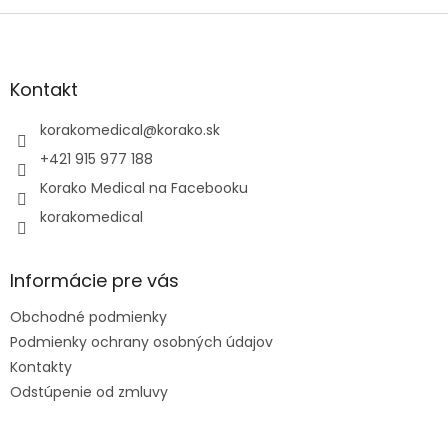
Z
á
p
ä
Kontakt
t
i
korakomedical
@
korako.sk
e
+421 915 977 188
Korako Medical na Facebooku
korakomedical
Informácie pre vás
Obchodné podmienky
Podmienky ochrany osobných údajov
Kontakty
Odstúpenie od zmluvy