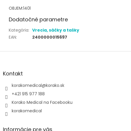
OBJEM:140l
Dodatočné parametre
Kategória
:
Vrecia, sáčky a tašky
EAN
:
2400000015697
Z
á
p
ä
Kontakt
t
i
korakomedical
@
korako.sk
e
+421 915 977 188
Korako Medical na Facebooku
korakomedical
Informácie pre vás