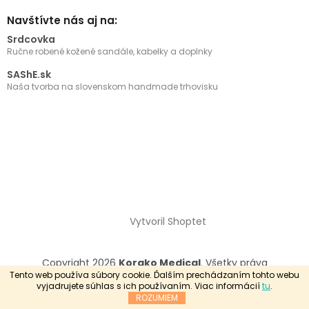
Navštívte nás aj na:
Srdcovka
Ručne robené kožené sandále, kabelky a doplnky
SAShE.sk
Naša tvorba na slovenskom handmade trhovisku
Vytvoril Shoptet
Copyright 2026
Korako Medical
. Všetky práva
vyhradené.
Tento web používa súbory cookie. Ďalším prechádzaním tohto webu
vyjadrujete súhlas s ich používaním. Viac informácií
tu
.
ROZUMIEM