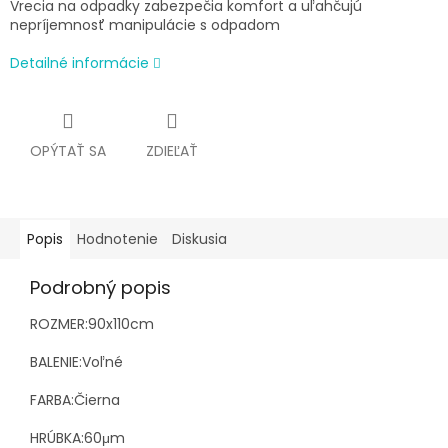
Vrecia na odpadky zabezpečia komfort a uľahčujú
nepríjemnosť manipulácie s odpadom
Detailné informácie
OPÝTAŤ SA
ZDIEĽAŤ
Popis
Hodnotenie
Diskusia
Podrobný popis
ROZMER:90x110cm
BALENIE:Voľné
FARBA:Čierna
HRÚBKA:60μm