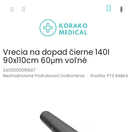
Prejsť
NÁKU
na
obsah
KOŠÍK
Vrecia na dopad čierne 140l
90x110cm 60μm voľné
2400000015697
Priemerné
Neohodnotené
Podrobnosti hodnotenia
Značka:
PTS RABKA
hodnotenie
produktu
je
0,0
z
5
hviezdičiek.