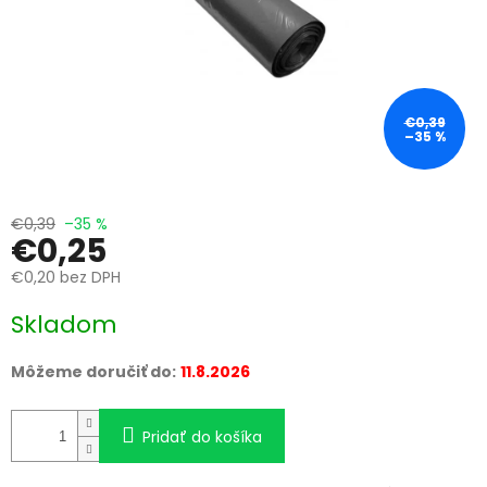
€0,39
–35 %
€0,39
–35 %
€0,25
€0,20 bez DPH
Jednotková
Skladom
cena:
Môžeme doručiť do:
11.8.2026
Pridať do košíka