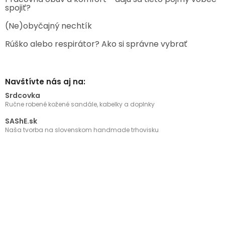
spojiť?
(Ne)obyčajný nechtík
Rúško alebo respirátor? Ako si správne vybrať
Navštívte nás aj na:
Srdcovka
Ručne robené kožené sandále, kabelky a doplnky
SAShE.sk
Naša tvorba na slovenskom handmade trhovisku