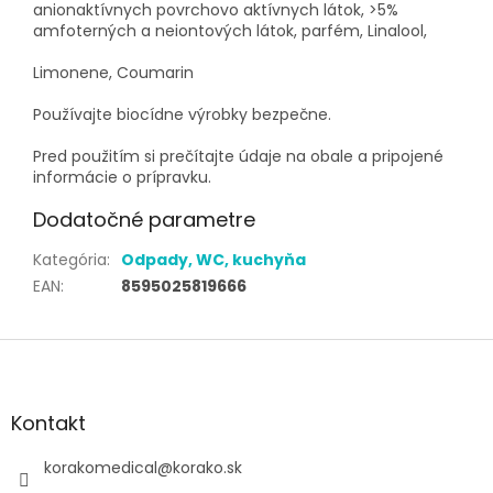
anionaktívnych povrchovo aktívnych látok, >5%
amfoterných a neiontových látok, parfém, Linalool,
Limonene, Coumarin
Používajte biocídne výrobky bezpečne.
Pred použitím si prečítajte údaje na obale a pripojené
informácie o prípravku.
Dodatočné parametre
Kategória
:
Odpady, WC, kuchyňa
EAN
:
8595025819666
Z
á
p
ä
Kontakt
t
i
korakomedical
@
korako.sk