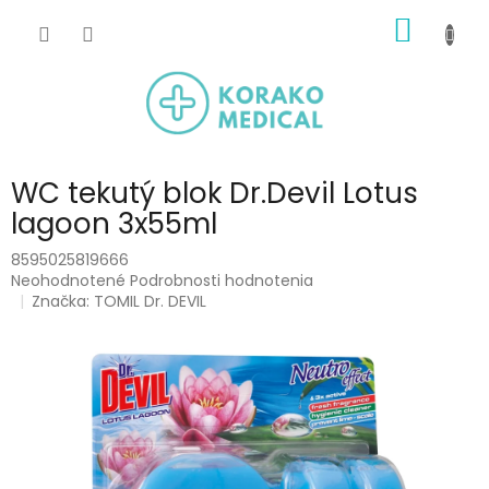
Prejsť
NÁKU
na
obsah
KOŠÍK
WC tekutý blok Dr.Devil Lotus
lagoon 3x55ml
8595025819666
Priemerné
Neohodnotené
Podrobnosti hodnotenia
hodnotenie
Značka:
TOMIL Dr. DEVIL
produktu
je
0,0
z
5
hviezdičiek.