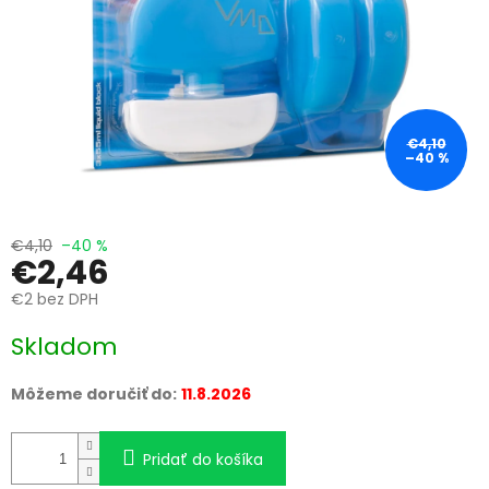
€4,10
–40 %
€4,10
–40 %
€2,46
€2 bez DPH
Jednotková
Skladom
cena:
Môžeme doručiť do:
11.8.2026
Pridať do košíka