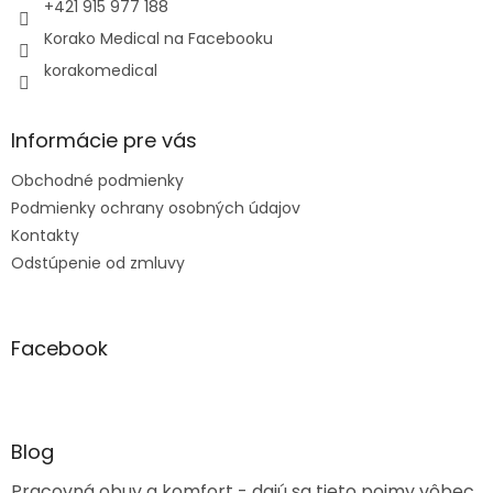
e
+421 915 977 188
Korako Medical na Facebooku
korakomedical
Informácie pre vás
Obchodné podmienky
Podmienky ochrany osobných údajov
Kontakty
Odstúpenie od zmluvy
Facebook
Blog
Pracovná obuv a komfort - dajú sa tieto pojmy vôbec