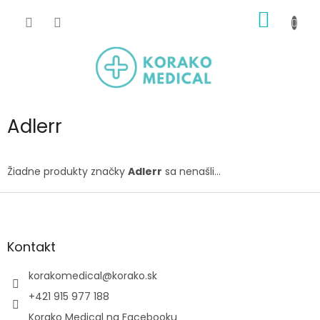
Prejsť
NÁKU
na
obsah
KOŠÍK
Adlerr
Žiadne produkty značky
Adlerr
sa nenašli...
Z
á
p
ä
Kontakt
t
i
korakomedical
@
korako.sk
e
+421 915 977 188
Korako Medical na Facebooku