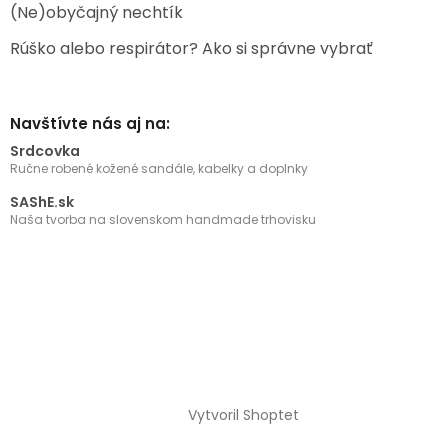
(Ne)obyčajný nechtík
Rúško alebo respirátor? Ako si správne vybrať
Navštívte nás aj na:
Srdcovka
Ručne robené kožené sandále, kabelky a doplnky
SAShE.sk
Naša tvorba na slovenskom handmade trhovisku
Vytvoril Shoptet