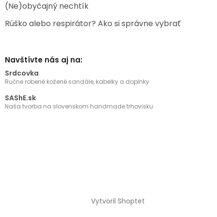
(Ne)obyčajný nechtík
Rúško alebo respirátor? Ako si správne vybrať
Navštívte nás aj na:
Srdcovka
Ručne robené kožené sandále, kabelky a doplnky
SAShE.sk
Naša tvorba na slovenskom handmade trhovisku
Vytvoril Shoptet