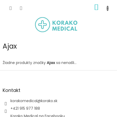
Prejsť
NÁKU
na
obsah
KOŠÍK
Ajax
Žiadne produkty značky
Ajax
sa nenašli...
Z
á
p
ä
Kontakt
t
i
korakomedical
@
korako.sk
e
+421 915 977 188
Korako Medical na Facebooku