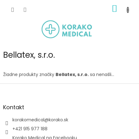
Prejsť
NÁKU
na
obsah
KOŠÍK
Bellatex, s.r.o.
Žiadne produkty značky
Bellatex, s.r.o.
sa nenašli...
Z
á
p
ä
Kontakt
t
i
korakomedical
@
korako.sk
e
+421 915 977 188
Korako Medical na Facebooku