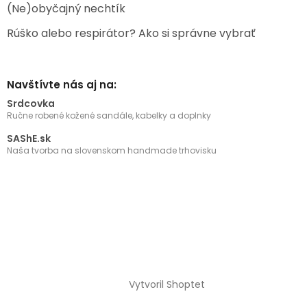
(Ne)obyčajný nechtík
Rúško alebo respirátor? Ako si správne vybrať
Navštívte nás aj na:
Srdcovka
Ručne robené kožené sandále, kabelky a doplnky
SAShE.sk
Naša tvorba na slovenskom handmade trhovisku
Vytvoril Shoptet