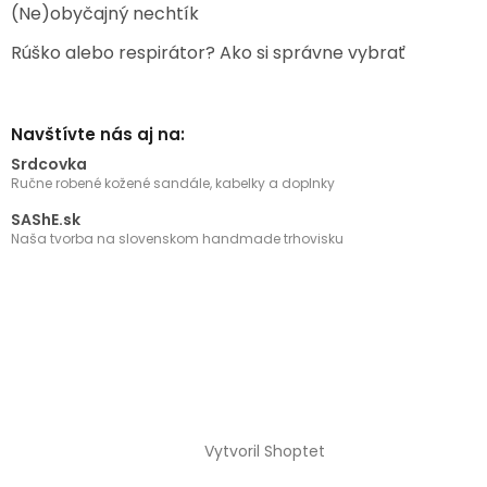
(Ne)obyčajný nechtík
Rúško alebo respirátor? Ako si správne vybrať
Navštívte nás aj na:
Srdcovka
Ručne robené kožené sandále, kabelky a doplnky
SAShE.sk
Naša tvorba na slovenskom handmade trhovisku
Vytvoril Shoptet