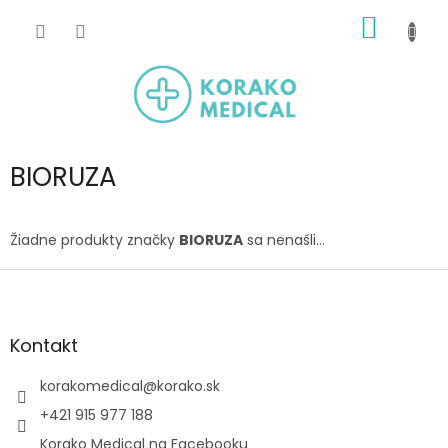
Prejsť
NÁKU
na
obsah
KOŠÍK
BIORUZA
Žiadne produkty značky
BIORUZA
sa nenašli...
Z
á
p
ä
Kontakt
t
i
korakomedical
@
korako.sk
e
+421 915 977 188
Korako Medical na Facebooku