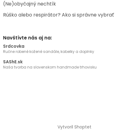
(Ne)obyčajný nechtík
Rúško alebo respirátor? Ako si správne vybrať
Navštívte nás aj na:
Srdcovka
Ručne robené kožené sandále, kabelky a doplnky
SAShE.sk
Naša tvorba na slovenskom handmade trhovisku
Vytvoril Shoptet