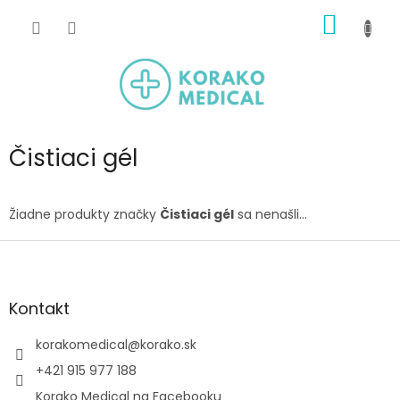
Prejsť
NÁKU
na
obsah
KOŠÍK
Čistiaci gél
Žiadne produkty značky
Čistiaci gél
sa nenašli...
Z
á
p
ä
Kontakt
t
i
korakomedical
@
korako.sk
e
+421 915 977 188
Korako Medical na Facebooku