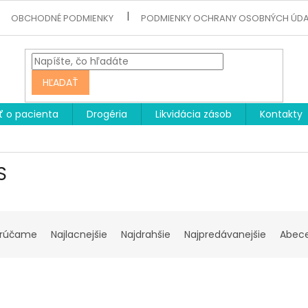
OBCHODNÉ PODMIENKY
PODMIENKY OCHRANY OSOBNÝCH ÚD
HĽADAŤ
ť o pacienta
Drogéria
Likvidácia zásob
Kontakty
S
rúčame
Najlacnejšie
Najdrahšie
Najpredávanejšie
Abec