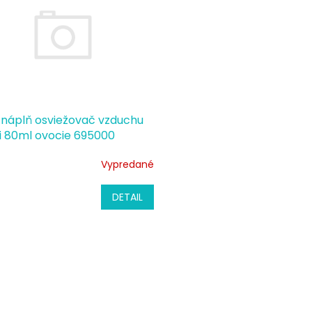
náplň osviežovač vzduchu
ti 80ml ovocie 695000
Vypredané
DETAIL
O
v
l
á
d
a