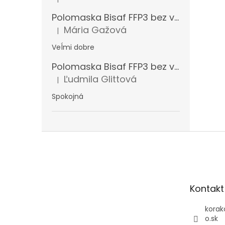
Hodnotenie produktu je 5 z 5 hviezdičiek.
Polomaska Bisaf FFP3 bez ventilčeka 99 % , balenie 1 ks
Mária Gažová
|
Hodnotenie produktu je 5 z 5 hviezdičiek.
Veĺmi dobre
Polomaska Bisaf FFP3 bez ventilčeka , balenie 15 ks
Ľudmila Glittová
|
Hodnotenie produktu je 5 z 5 hviezdičiek.
Spokojná
Z
á
p
ä
t
Kontakt
i
e
korak
o.sk