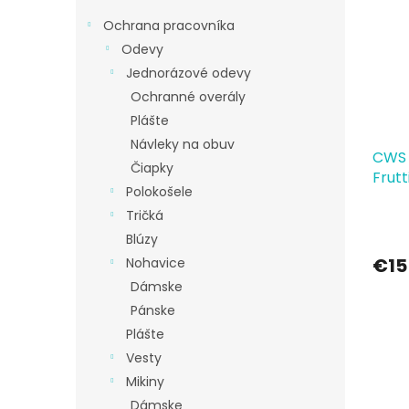
p
e
i
p
Ochrana pracovníka
s
r
Odevy
p
o
Jednorázové odevy
r
d
Ochranné overály
o
u
d
k
Plášte
u
t
Návleky na obuv
CWS 
k
o
Čiapky
Frut
t
v
Polokošele
o
Tričká
v
Blúzy
€15
Nohavice
Dámske
Pánske
Plášte
Vesty
Mikiny
Dámske