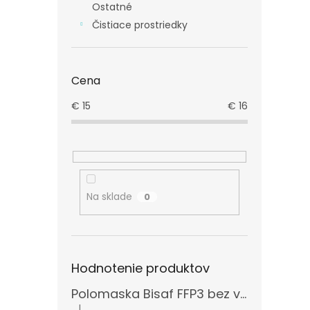
Ostatné
Čistiace prostriedky
Cena
€
15
€
16
Na sklade
0
Hodnotenie produktov
Polomaska Bisaf FFP3 bez ventilčeka , balenie 15 ks
|