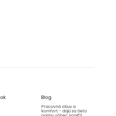
ok
Blog
Pracovná obuv a
komfort - dajú sa tieto
pojmy vôbec spojiť?