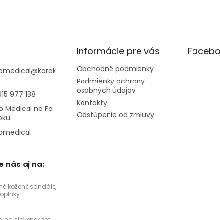
Informácie pre vás
Facebo
Obchodné podmienky
omedical
@
korak
Podmienky ochrany
osobných údajov
915 977 188
Kontakty
o Medical na Fa
Odstúpenie od zmluvy
oku
omedical
e nás aj na:
né kožené sandále,
doplnky
a na slovenskom