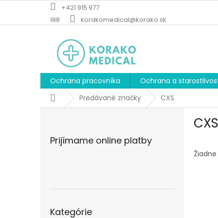
Prejsť
+421 915 977
na
188
korakomedical@korako.sk
obsah
Ochrana pracovníka
Ochrana a starostlivos
Domov
Predávané značky
CXS
B
CX
o
č
Prijímame online platby
n
ý
Žiadne
p
a
n
e
Preskočiť
l
Kategórie
kategórie