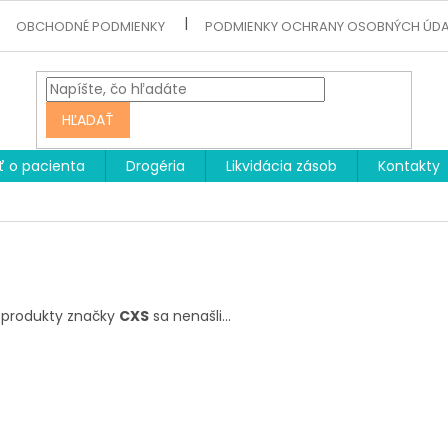
OBCHODNÉ PODMIENKY
PODMIENKY OCHRANY OSOBNÝCH ÚD
HĽADAŤ
ť o pacienta
Drogéria
Likvidácia zásob
Kontakty
S
 produkty značky
CXS
sa nenašli...