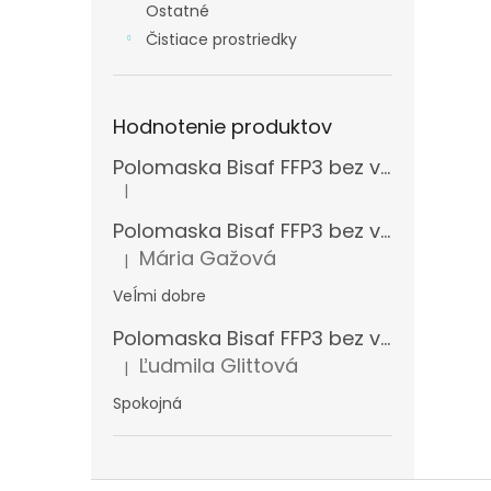
Ostatné
Čistiace prostriedky
Hodnotenie produktov
Polomaska Bisaf FFP3 bez ventilčeka , balenie 15 ks
|
Hodnotenie produktu je 5 z 5 hviezdičiek.
Polomaska Bisaf FFP3 bez ventilčeka 99 % , balenie 1 ks
Mária Gažová
|
Hodnotenie produktu je 5 z 5 hviezdičiek.
Veĺmi dobre
Polomaska Bisaf FFP3 bez ventilčeka , balenie 15 ks
Ľudmila Glittová
|
Hodnotenie produktu je 5 z 5 hviezdičiek.
Spokojná
Z