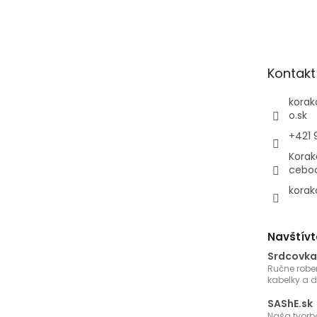
á
p
ä
t
Kontakt
i
e
korak
o.sk
+421 
Korak
cebo
korak
Navštívt
Srdcovka
Ručne robe
kabelky a 
SAShE.sk
Naša tvorb