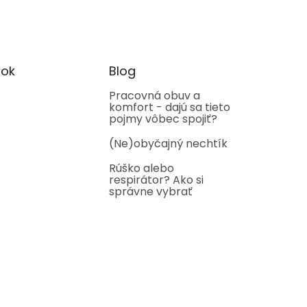
ok
Blog
Pracovná obuv a
komfort - dajú sa tieto
pojmy vôbec spojiť?
(Ne)obyčajný nechtík
Rúško alebo
respirátor? Ako si
správne vybrať