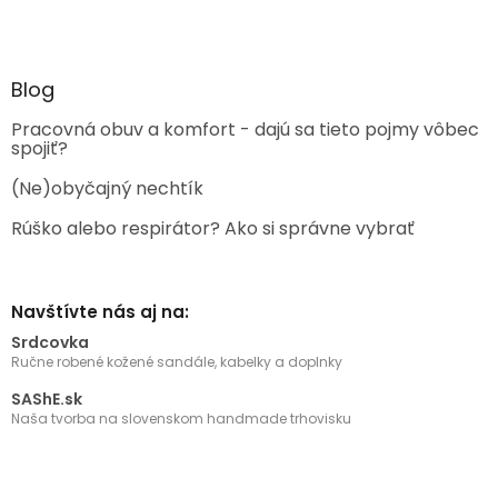
Blog
Pracovná obuv a komfort - dajú sa tieto pojmy vôbec
spojiť?
(Ne)obyčajný nechtík
Rúško alebo respirátor? Ako si správne vybrať
Navštívte nás aj na:
Srdcovka
Ručne robené kožené sandále, kabelky a doplnky
SAShE.sk
Naša tvorba na slovenskom handmade trhovisku