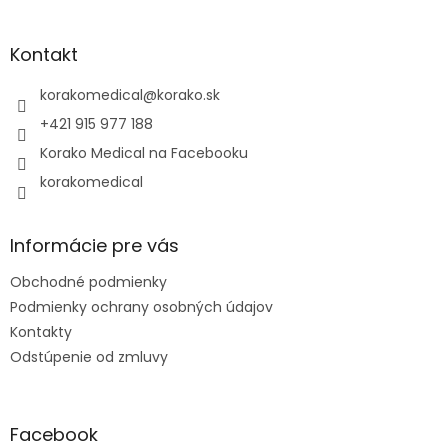
á
á
d
p
a
ä
Kontakt
c
t
i
i
korakomedical
@
korako.sk
e
e
p
+421 915 977 188
r
Korako Medical na Facebooku
v
k
korakomedical
y
v
ý
Informácie pre vás
p
i
Obchodné podmienky
s
u
Podmienky ochrany osobných údajov
Kontakty
Odstúpenie od zmluvy
Facebook