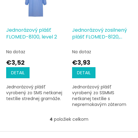
Jednorázový plášť
Jednorázový zosilnený
FLOMED-8100, level 2
plášť FLOMED-8120,
level 3
Na dotaz
Na dotaz
€3,52
€3,93
DETAIL
DETAIL
Jednorázový plášť
Jednorázový plášť
vyrobený zo SMS netkanej
vyrobený zo SSMMS
textílie strednej gramáže.
netkanej textílie s
nepremokavým záterom
100% polyetylén.
4
položiek celkom
O
v
l
Z