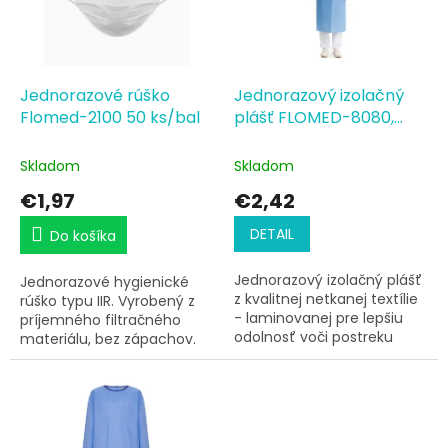
s
d
p
u
r
k
o
t
d
Jednorazové rúško
Jednorazový izolačný
o
u
Flomed-2100 50 ks/bal
plášť FLOMED-8080,
v
k
level 1
t
Skladom
Skladom
o
€1,97
€2,42
v
DETAIL
Do košíka
Jednorazový izolačný plášť
Jednorazové hygienické
z kvalitnej netkanej textílie
rúško typu IIR. Vyrobený z
- laminovanej pre lepšiu
príjemného filtračného
odolnosť voči postreku
materiálu, bez zápachov.
kvapalinou.
50 kusov v balení